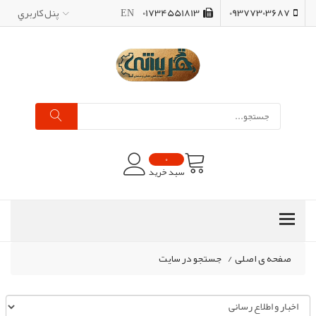
09377303687
01734551813
EN
پنل کاربري
0
سبد خرید
صفحه ی اصلی
/
جستجو در سایت