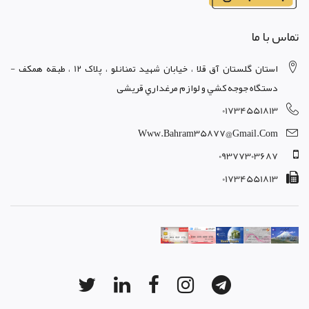
تماس با ما
استان گلستان آق قلا ، خيابان شهيد تمنانلو ، پلاک 12 ، طبقه همکف -
دستگاه جوجه کشي و لوازم مرغداري قریشی
01734551813
Www.bahram35877@gmail.com
09377303687
01734551813