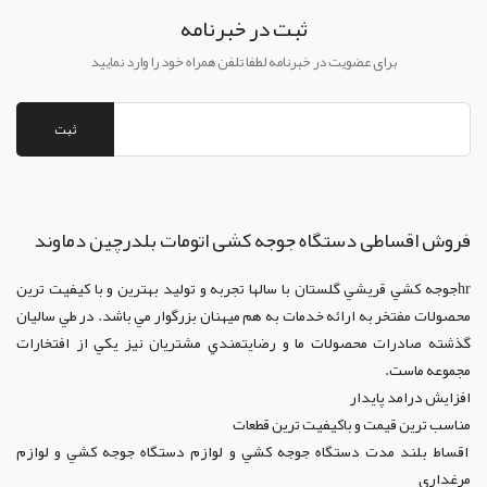
ثبت در خبرنامه
برای عضویت در خبرنامه لطفا تلفن همراه خود را وارد نمایید
ثبت
فروش اقساطی دستگاه جوجه کشی اتومات بلدرچین دماوند
hrجوجه کشي قريشي گلستان با سالها تجربه و توليد بهترين و با کيفيت ترين
محصولات مفتخر به ارائه خدمات به هم ميهنان بزرگوار مي باشد. در طي ساليان
گذشته صادرات محصولات ما و رضايتمندي مشتريان نيز يکي از افتخارات
مجموعه ماست.
افزايش درامد پايدار
مناسب ترين قيمت و باکيفيت ترين قطعات
اقساط بلند مدت دستگاه جوجه کشي و لوازم دستگاه جوجه کشي و لوازم
مرغداری