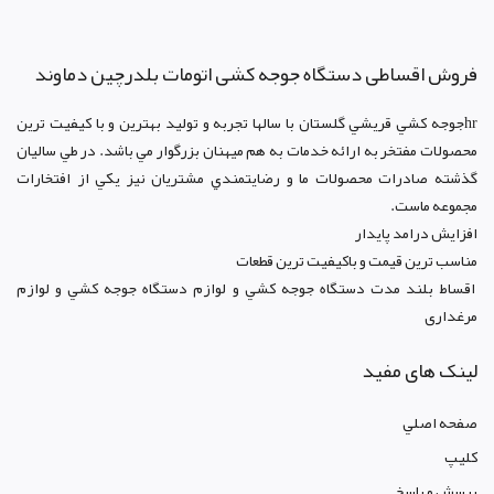
فروش اقساطی دستگاه جوجه کشی اتومات بلدرچین دماوند
hrجوجه کشي قريشي گلستان با سالها تجربه و توليد بهترين و با کيفيت ترين
محصولات مفتخر به ارائه خدمات به هم ميهنان بزرگوار مي باشد. در طي ساليان
گذشته صادرات محصولات ما و رضايتمندي مشتريان نيز يکي از افتخارات
مجموعه ماست.
افزايش درامد پايدار
مناسب ترين قيمت و باکيفيت ترين قطعات
اقساط بلند مدت دستگاه جوجه کشي و لوازم دستگاه جوجه کشي و لوازم
مرغداری
لینک های مفید
صفحه اصلي
کليپ
پرسش و پاسخ