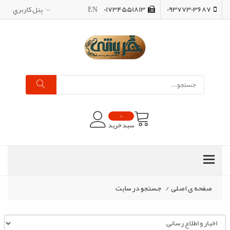
09377303687
01734551813
EN
پنل کاربري
0
سبد خرید
صفحه ی اصلی
/
جستجو در سایت