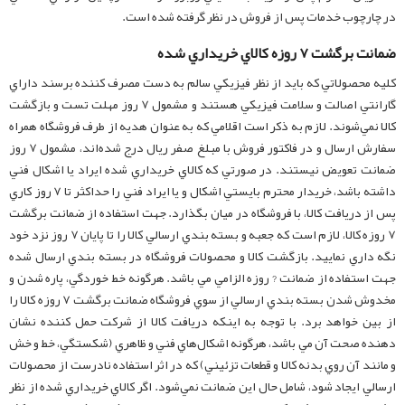
در چارچوب خدمات پس از فروش در نظر گرفته شده است.
ضمانت برگشت 7 روزه کالاي خريداري شده
کليه محصولاتي که بايد از نظر فيزيکي سالم به دست مصرف کننده برسند داراي
گارانتي اصالت و سلامت فيزيکي هستند و مشمول 7 روز مهلت تست و بازگشت
کالا نمي‌شوند. لازم به ذکر است اقلامي که به عنوان هديه‌ از طرف فروشگاه همراه
سفارش ارسال و در فاکتور فروش با مبلغ صفر ريال درج شده‌اند، مشمول 7 روز
ضمانت تعويض نيستند. در صورتي که کالاي خريداري شده ايراد يا اشکال فني
داشته باشد، خريدار محترم بايستي اشکال و يا ايراد فني را حداکثر تا 7 روز کاري
پس از دريافت کالا، با فروشگاه در ميان بگذارد. جهت استفاده از ضمانت برگشت
7 روزه کالا، لازم است که جعبه و بسته بندي ارسالي کالا را تا پايان 7 روز نزد خود
نگه داري نماييد. بازگشت کالا و محصولات فروشگاه در بسته بندي ارسال شده
جهت استفاده از ضمانت ? روزه الزامي مي باشد. هرگونه خط خوردگي، پاره شدن و
مخدوش شدن بسته بندي ارسالي از سوي فروشگاه ضمانت برگشت 7 روزه کالا را
از بين خواهد برد. با توجه به اينکه دريافت کالا از شرکت حمل کننده نشان
دهنده صحت آن مي باشد، هرگونه اشکال‏‏‌هاي فني و ظاهري (شکستگي، خط و خش
و مانند آن روي بدنه کالا و قطعات تزئيني) که در اثر استفاده نادرست از محصولات
ارسالي ايجاد شود، شامل حال اين ضمانت نمي‏‏‌شود. اگر کالاي خريداري شده از نظر