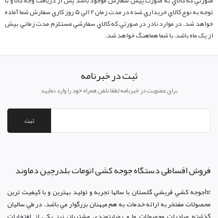
صورتي که کالاي به صورت پيش سفارش موجود باشد پس از دريافت وجه کالا و با
توجه به نوع کالاي خريداري شده در مدت زمان 2 الي 5 روز کاري سفارش شما آماده
خواهد شد. در موارد نادر در صورتي که کالاي سفارشي مستلزم مدت زماني بيش
از يک ماه باشد، با شما هماهنگ خواهد شد.
ثبت در خبرنامه
برای عضویت در خبرنامه لطفا تلفن همراه خود را وارد نمایید
ثبت
فروش اقساطی دستگاه جوجه کشی اتومات بلدرچین دماوند
hrجوجه کشي قريشي گلستان با سالها تجربه و توليد بهترين و با کيفيت ترين
محصولات مفتخر به ارائه خدمات به هم ميهنان بزرگوار مي باشد. در طي ساليان
گذشته صادرات محصولات ما و رضايتمندي مشتريان نيز يکي از افتخارات