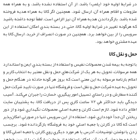
در شرايط اوليه خود (پلمپ) باشد، از آن استفاده نشده باشد، و به همراه همه
ملزومات و اقلام همراه آن، ارسال شود. همچنين اگر کالا به‌ همراه هديه فروخته
شده باشد، بازگرداندن هديه همراه آن نيز الزامي است. لطفاً توجه داشته باشيد
که هرگونه تغيير در شرايط اوليه کالا، حتي در بسته بندي امکان استفاده از اين
سرويس را از بين خواهد برد. همچنين در صورت انصراف از خريد، ارسال کالا به
عهده مشتري خواهد بود.
حمل و نقل کالا
با توجه به بيمه شدن محصولات نفيس و استفاده از بسته بندي ايمن و استاندارد
همه مرسولات، تحويل به هر يک از شرکت‏‏‌هاي حمل و نقل معتبر به انتخاب کاربر و
اعلام بارنامه مرسوله به اين معني است که بروز هر گونه حادثه در هنگام حمل و
تحويل به عهده شرکت حمل و نقل است و فروشگاه تنها در صورت تاييد شرکت حمل
کننده سفارش و در راستاي تسهيل امور پيگيري، خسارت را جبران مي‌‏کند. آسيب‏‏
ديدگي بايد حداکثر طي 72 ساعت کاري پس از دريافت کالا، به پشتيبان سايت
اطلاع داده شود. لازم است کارتن و جعبه اصلي محصولات نگهداري شود و از دور
ريختن آن جداً خودداري شود. استفاده از اين سرويس تنها در صورتي امکان‌پذير
است که کالا در کارتن يا جعبه اصلي خود به فروشگاه بازگردانده شود. برچسب
زدن يا نوشتن توضيحات، آدرس يا هر مورد ديگري روي کارتن يا جعبه اصلي کالا و
يا پاره و مخدوش کردن آن، امکان استفاده از ضمانت بازگشت را از بين خواهد