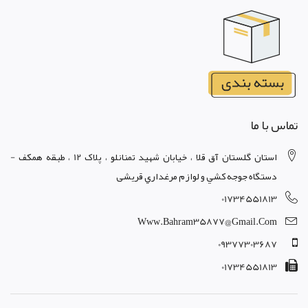
تماس با ما
استان گلستان آق قلا ، خيابان شهيد تمنانلو ، پلاک 12 ، طبقه همکف -
دستگاه جوجه کشي و لوازم مرغداري قریشی
01734551813
Www.bahram35877@gmail.com
09377303687
01734551813