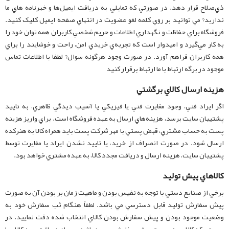
ذي‌صلاح قرار دهد. در صورتي که تمايلي به دريافت ايميل‌ها و خبرنامه هاي ما
نداريد? مي توانيد بر روي کلمه لغو عضويت در انتهاي صفحه ايميل کليک کنيد.
فروشگاه براي حفاظت و نگهداري اطلاعات و حريم شخصي کاربران همه توان خود را
به کار مي‌گيرد و اميدوار است که تجربه‌ي خريدي امن، راحت و خوشايند را براي
همه کاربران فراهم آورد. در صورت وجود هرگونه سوال? لطفا با اطلاعات تماس
موجود در برگه ارتباط با ما ارتباط برقرار کنيد
هزينه ارسال کالاي برگشتي
اگر ايراد فني، وجود مغايرت فني يا فيزيکي يا آسيب ديدگي ظاهري، به تاييد
پشتيبان سايت برسد، هزينه‌هاي ارسال به عهده فروشگاه است. براي واريز هزينه
پست به حساب مشتري، قبض پستي با مهر شرکت پست بايد همراه کالا به هنرکده
ارسال شود. در صورت انصراف از خريد، يا تاييد نشدن ايراد يا مغايرت توسط
پشتيبان سايت، هزينه ارسال و دريافت مجدد کالا، به عهده مشتري خواهد بود.
کالاهاي پيش توليد
برخي از صنايع دستي با توجه به نفيس بودن و ماهيت زمان بر بودن آن به صورت
پيش سفارش توليد قابل دسترسي مي باشد. لطفاً هنگام ثب سفارش خود به
وضعيت موجود بودن و پيش سفارش بودن کالاي انتخاب شده دقت نماييد. در