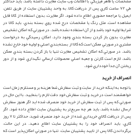
مشخصات يا ظاهر فيزيکي با اطلاعات وب سايت مغايرت داشته باشد، بايد حداکثر
طي 72 ساعت کاري پس از دريافت کالا، به واحد پشتيبان سايت از طريق تلفن،
ايميل يا مراجعه حضوري اطلاع داده شود. اگر مغايرت، بدون استفاده از کالا قابل
مشاهده است، مثل رنگ يا مشخصات درج شده روي بسته بندي، بايد کالا در
شرايط اوليه خود باشد و از آن استفاده نشده باشد. در صورتي که امکان تشخيص
مغايرت بدون باز کردن بسته بندي وجود دارد، امکان رسيدگي به درخواست
مشتري در صورتي ممکن است که کالا از بسته‌بندي اصلي و اوليه خود خارج نشده
باشد. در صورتي که امکان تشخيص مغايرت تنها با باز کردن بسته بندي ممکن
باشد، لازم است کارتن و جعبه اصلي محصولات ارسالي نگهداري شود و از دور
ريختن آن جداً خودداري شود.
انصراف از خريد
با توجه به اينکه خريد از سايت و ثبت سفارش شما هزينه بر و مستلزم زمان است
خواهشمند است در خريد و ثبت سفارش خود دقت لازم را بنماييد. با اين حال در
صورتي که پس از ثبت سفارش از خريد خود منصرف شده ايد اگر هنوز سفارش
ارسال نشده باشد، بايد هر چه سريع‏‌تر به پشتيبان سايت اطلاع داده شود. اگر
پس از دريافت کالاي خريداري شده از خريد خود منصرف شويد، حداکثر تا 7 روز
کاري‏، بايد انصراف خود را به پشتيبان سايت اطلاع دهيد. در اين حالت،
برگرداندن کالا پس از تاييد پشتيبان سايت، تنها در صورتي امکان‌پذير است که