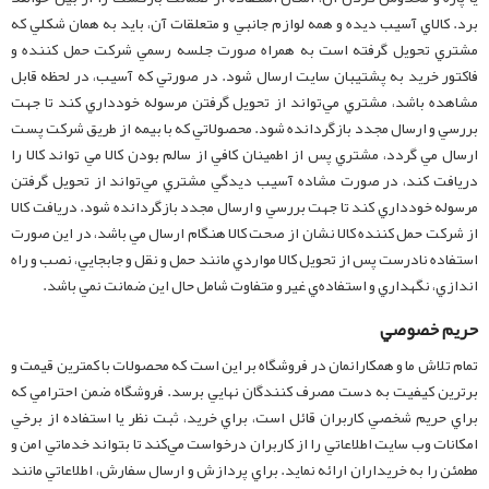
برد. کالاي آسيب ديده و همه لوازم جانبي و متعلقات آن، بايد به همان شکلي که
مشتري تحويل گرفته است به همراه صورت جلسه رسمي شرکت حمل کننده و
فاکتور خريد به پشتيبان سايت ارسال شود. در صورتي که آسيب‏‌، در لحظه قابل
مشاهده باشد، مشتري مي‏‌تواند از تحويل گرفتن مرسوله خودداري کند تا جهت
بررسي و ارسال مجدد بازگردانده شود. محصولاتي که با بيمه از طريق شرکت پست
ارسال مي گردد، مشتري پس از اطمينان کافي از سالم بودن کالا مي تواند کالا را
دريافت کند، در صورت مشاده آسيب ديدگي مشتري مي‏‌تواند از تحويل گرفتن
مرسوله خودداري کند تا جهت بررسي و ارسال مجدد بازگردانده شود. دريافت کالا
از شرکت حمل کننده کالا نشان از صحت کالا هنگام ارسال مي باشد، در اين صورت
استفاده نادرست پس از تحويل کالا مواردي مانند حمل و نقل و جابجايي، نصب و راه
اندازي، نگهداري و استفاده‌ي غير و متفاوت شامل حال اين ضمانت نمي باشد.
حريم خصوصي
تمام تلاش ما و همکارانمان در فروشگاه بر اين است که محصولات با کمترين قيمت و
برترين کيفيت به دست مصرف کنندگان نهايي برسد. فروشگاه ضمن احترامي که
براي حريم شخصي کاربران قائل است، براي خريد، ثبت نظر يا استفاده از برخي
امکانات وب سايت اطلاعاتي را از کاربران درخواست مي‌کند تا بتواند خدماتي امن و
مطمئن را به خريداران ارائه نمايد. براي پردازش و ارسال سفارش، اطلاعاتي مانند