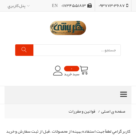
09377303687
01734551813
EN
پنل کاربري
0
سبد خرید
صفحه ی اصلی
/
قوانين و مقررات
کاربر گرامي لطفاً جهت استفاده بهينه از محصولات ، قبل از ثبت سفارش و خريد