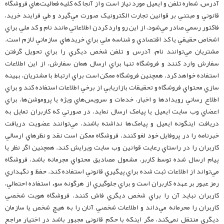
آدرس، شماره تلفن و ايميل مورد نياز است و از آنجا که کليه فعاليت‌هاي فروشگاه
قانوني و مبتني بر قوانين تجارت الکترونيک صورت مي‌گيرد و طي فرايند خريد،
فاکتور رسمي صادر مي‌شود، از اين رو وارد کردن اطلاعاتي مانند نام و کد ملي براي
اشخاص حقيقي يا کد اقتصادي و شناسه ملي براي خريدهاي سازماني لازم است.
مشتريان مي‌توانند نام، آدرس و تلفن شخص ديگري را براي تحويل گرفتن
سفارش وارد کنند و فروشگاه تنها براي ارسال همان سفارش، از اين اطلاعات
استفاده خواهد کرد. همچنين فروشگاه ممکن است براي ارتباط با مشتريان، بهينه
سازي محتواي فروشگاه و تحقيقات بازاريابي از برخي اطلاعات استفاده کند و براي
اطلاع رساني رويدادها و اخبار، خدمات و سرويس‌هاي ويژه يا پروموشن‌ها، براي
اعضاي وب سايت ايميل يا پيامک ارسال نمايد. در صورتي که کاربران تمايل به
دريافت اينگونه ايميل و پيامک‌ها نداشته باشند، مي‌توانند عضويت دريافت
خبرنامه را در پروفايل خود لغو کنند. فروشگاه ممکن است نقد و نظرهاي ارسالي
کاربران را در راستاي رعايت قوانين وب سايت ويرايش کند. همچنين اگر نظر يا
پيام ارسال شده توسط کاربر، مشمول مصاديق محتواي مجرمانه باشد، فروشگاه
مي‌تواند از اطلاعات ثبت شده براي پيگيري قانوني استفاده کند. حفظ و نگهداري
رمز عبور بر عهده کاربران است و براي جلوگيري از هرگونه سوء استفاده احتمالي،
کاربران نبايد آن را براي شخص ديگري فاش کنند. فروشگاه هويت شخصي
کاربران را محرمانه مي‌داند و اطلاعات شخصي آنان را به هيچ شخص يا سازمان
ديگري منتقل نمي‌کند، مگر اينکه با حکم قانوني مجبور باشد در اختيار مراجع