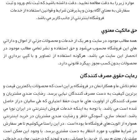
موارد زير را به دقت مطالعه نماييد. دقت داشته باشيد که ثبت نام، ورود و ثبت
سفارش به معناي آگاه بودن و پذيرفتن شرايط و قوانين استفاده از خدمات
فروشگاه اينترنتي از جانب کاربر مي باشد.
حق مالکيت معنوي
همه مطالب موجود در سايت و هر يک از خدمات و محصولات جزئي از اموال و دارائي
هاي اين فروشگاه محسوب مي‏‌شود و حق استفاده و نشر تمامي مطالب موجود در
انحصار اين سايت مي باشد. هرگونه استفاده از تصاوير و با کپي برداري از
محصولات بدون کسب مجوز، پيگرد قانوني دارد.
رعايت حقوق مصرف کنندگان
تمام تلاش ما و همکارانمان در فروشگاه بر اين است که محصولات با کمترين قيمت و
برترين کيفيت به دست مصرف کنندگان نهايي برسد. رضايت مندي مشتريان و
مصرف کنندگان از اولويت هاي ما جهت حفظ اعتباري که طي ساليان دراز حاصل
شده است مي باشد. با توجه به اينکه خدمات فروش اينترنتي در ايران نوپا مي
باشد، اعتماد سازي، آسودگي خاطر و رضايت مندي مشتريان در خريد اينترنتي
همواره از الويت‏‌هاي فروشگاه ما بوده است ، در اين راستا مي‏‌کوشيم تا هر سفارش
در شرايط مطلوب و مورد انتظار به دست مشتري برسد. با وجود اين ممکن است
مشتريان محترم پس از خريد، با مسايلي روبرو شوند که درچنين مواردي خدماتي