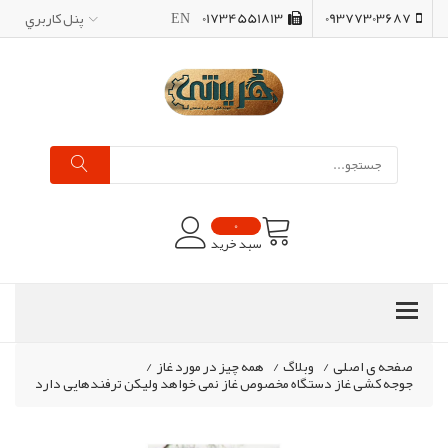
09377303687
01734551813
EN
پنل کاربري
0
سبد خرید
صفحه ی اصلی
/
وبلاگ
/
همه چیز در مورد غاز
/
جوجه کشی غاز دستگاه مخصوص غاز نمی خواهد ولیکن ترفندهایی دارد