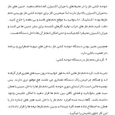
جوجه کشی غاز را در محیط های با میزان اکسیژن کم انجام ندهید. جنین های غاز
به میزان اکسیژن بالا نیاز دارند لذا مهمترین کار برای جوجه کشی غاز نوربینی تخم
غازها بوده ( کندلینگ ) تا بتوانید به موقع تخم های فاسد و بی نطفه را خارج کنید .
دقت کنید تخم غاز های خراب تولید گازهای کشنده برای سایر جنین ها می کنند و
میزان اکسیژن محیط را کم میکنند و حتی امکان انفجار آن ها داخل دستگاه هست.
همچنین مجهز بودن دستگاه جوجه کشی غاز به فن های تهویه اضطراری و برنامه
دار اهمیت بالایی دارد.
6 – گردش تخم غاز در دستگاه جوجه کشی:
تجربه ثابت کرده تخم غاز هایی که به طور خوابیده درون سبدهای هچری قرار گرفته
اند و هنگام چرخیدن راک دستگاه مقداری می غلتند هچ موفق تری دارند. پس
توصیه ما این است تا از ابتدای دوری جوجه کشی تخم غاز ها را داخل سینی یا همان
سبد هچر بخوابانید و فضای کافی بین تخم ها قرار دهید تا امکان غلتیدن وجود
داشته باشد. گاها دیده شده افرارد تخم غاز را داخل شبد هچر های جداره دار یا
همان به اصطلاح شانه همه کاره چیده اند و بین تخم غازها تیغه ها را قرار داده اند،
این کار جلوی غلتیدن را میگیرد.