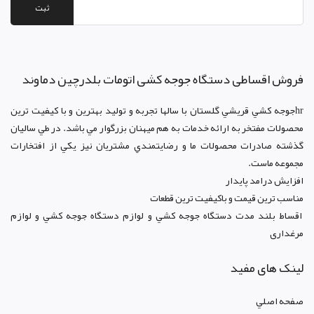
ثبت
فروش اقساطی دستگاه جوجه کشی اتومات بلدرچین دماوند
hrجوجه کشي قريشي گلستان با سالها تجربه و توليد بهترين و با کيفيت ترين
محصولات مفتخر به ارائه خدمات به هم ميهنان بزرگوار مي باشد. در طي ساليان
گذشته صادرات محصولات ما و رضايتمندي مشتريان نيز يکي از افتخارات
مجموعه ماست.
افزايش درامد پايدار
مناسب ترين قيمت و باکيفيت ترين قطعات
اقساط بلند مدت دستگاه جوجه کشي و لوازم دستگاه جوجه کشي و لوازم
مرغداری
لینک های مفید
صفحه اصلي