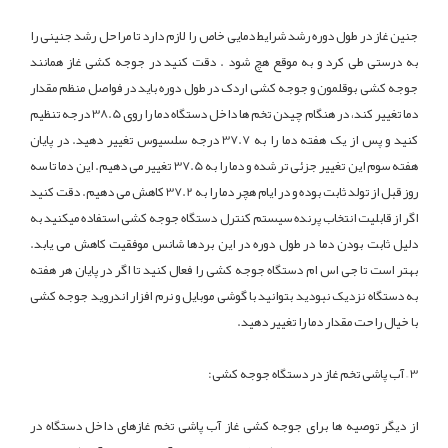
جنین غاز در طول دوره رشد شرایط دمایی خاص را لازم دارد تا مراحل رشد جنینی را
به درستی طی کرد و به موقع هچ شود . دقت کنید در جوجه کشی غاز همانند
جوجه کشی بوقلمون و جوجه کشی اردک در طول دوره باید در فواصل منظم مقدار
دما تغییر کند، در هنگام چیدن تخم ها داخل دستگاه دما را روی 38.5 درجه تنظیم
کنید و پس از یک هفته دما را به 37.7 درجه سلسیوس تغییر دهید. در پایان
هفته سوم این تغییر جزئی تر شده و دما را به 37.5 تغییر می دهیم. این دما تا سه
روز قبل از تولد ثابت بوده و در ایام هچر دما را به 37.2 کاهش می دهیم. دقت کنید
اگر از قابلیت انتخاب پرنده سیستم کنترل دستگاه جوجه کشی استفاده میکنید به
دلیل ثابت بودن دما در طول دوره در این بردها شانس موفقیت کاهش می یابد.
بهتر است تا جی اس ام دستگاه جوجه کشی را فعال کنید تا اگر در پایان هر هفته
به دستگاه نزدیک نبودید بتوانید با گوشی موبایل و نرم افزار اندروید جوجه کشی
با خیال راحت مقدار دما را تغییر دهید.
3 – آب پاشی تخم غاز در دستگاه جوجه کشی:
از دیگر توصیه ها برای جوجه کشی غاز آب پاشی تخم غازهای داخل دستگاه در