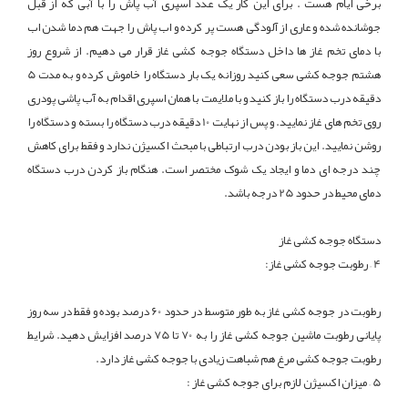
برخی ایام هست . برای این کار یک عدد اسپری آب پاش را با آبی که از قبل
جوشانده شده و عاری از آلودگی هست پر کرده و اب پاش را جهت هم دما شدن اب
با دمای تخم غاز ها داخل دستگاه جوجه کشی غاز قرار می دهیم. از شروع روز
هشتم جوجه کشی سعی کنید روزانه یک بار دستگاه را خاموش کرده و به مدت 5
دقیقه درب دستگاه را باز کنید و با ملایمت با همان اسپری اقدام به آب پاشی پودری
روی تخم های غاز نمایید. و پس از نهایت 10 دقیقه درب دستگاه را بسته و دستگاه را
روشن نمایید. این باز بودن درب ارتباطی با مبحث اکسیژن ندارد و فقط برای کاهش
چند درجه ای دما و ایجاد یک شوک مختصر است. هنگام باز کردن درب دستگاه
دمای محیط در حدود 25 درجه باشد.
دستگاه جوجه کشی غاز
4 – رطوبت جوجه کشی غاز:
رطوبت در جوجه کشی غاز به طور متوسط در حدود 60 درصد بوده و فقط در سه روز
پایانی رطوبت ماشین جوجه کشی غاز را به 70 تا 75 درصد افزایش دهید. شرایط
رطوبت جوجه کشی مرغ هم شباهت زیادی با جوجه کشی غاز دارد.
5 – میزان اکسیژن لازم برای جوجه کشی غاز :