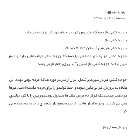
0
6309
سه شنبه 2 مهر 1398
جوجه کشی غاز دستگاه مخصوص غاز نمی خواهد ولیکن ترفندهایی دارد
جوجه کشی غاز
جوجه کشی قریشی گلستان 09118750702
جوجه کشی غاز به طور مصنوعی با دستکاه جوجه کشی ترفندهایی دارد و مهم
ترین ترفند جوجه کشی غاز اسپری آب بر روی تخم غاز می باشد.
جوجه کشی غاز در شهرهای شمال ایران از دیرباز مورد علاقه مردم بومی بوده. این
علاقه به پرورش غاز بی دلیل نبوده و حتما فوایدی را برای مردم داشته است. غازها
در باغات همانند یک کارگر به هرس علف ها مشغول بودند و زمین را با کود تولیدی
غنی می کردند. و در شالیزار ها پس از درو محصول از ساقه ای برجا مانده تغذیه می
کردند.
پرورش سنتی غاز