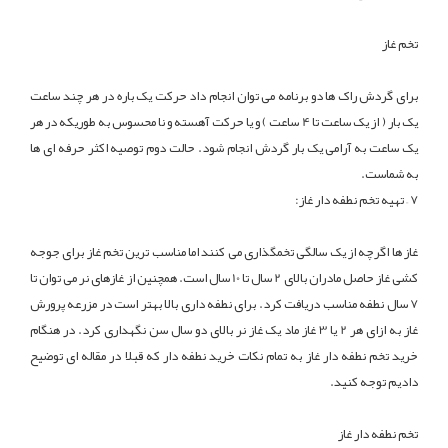
تخم غاز
برای گردش راک ها دو برنامه می توان انجام داد حرکت یک باره در هر چند ساعت
یک بار ( از یک ساعت تا 4 ساعت ) و یا حرکت آهسته و نا محسوس به طوریکه در هر
یک ساعت به آرامی یک بار گردش انجام شود. حالت دوم توصیه اکثر حرفه ای ها
به شماست.
7 – تهیه تخم نطفه دار غاز:
غاز ها اگرچه از یک سالگی تخمگذاری می کنند اما مناسب ترین تخم غاز برای جوجه
کشی غاز حاصل مادران بالای 2 سال تا 10 سال است. همچنین از غازهای نر می توان تا
7 سال نطفه مناسب دریافت کرد. برای نطفه داری بالا بهتر است در مزرعه پرورش
غاز به ازای هر 2 یا 3 غاز ماد یک غاز نر بالای دو سال سن نگهداری کرد. در هنگام
خرید تخم نطفه دار غاز به تمام نکات خرید نطفه دار که قبلا در مقاله ای توضیح
دادیم توجه کنید.
تخم نطفه دار غاز