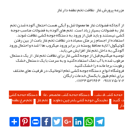
مزرعه پرورش غاز – نظافت تخم نطفه دار غاز
از آنجا که فضولات غاز ها معمولا شل و آبکی هست احتمال آلوده شدن تخم
غاز به فضولات بسیار زیاد است. تخم های آلوده به فضولات مناسب جوجه
کشی نیستند و باید قبل از ورود به دستگاه جوجه کشی نظافت شوند.
استفاده از اجسام زبر مثل سمباده در نظافت تخم غاز باعت از بین رفتن
کوتیکول ( لایه محافظ پوسته در برابر ورود میکروب ها ) شده و احتمال ورود
آلودگی به داخل تخم غاز افزایش می یابد.
توصیه میکنیم قبل از جوجه کشی غاز برای نظافت تخم غاز، از یک دستمال
مرطوب شده با آب نمک استفاده کنید و به سرعت با یک دستمال خشک
رطوبت برجا مانده را خشک کنید
فروشگاه انواع دستگاه جوجه کشی تمام اتوماتیک در ظرفیت های مختلف
برای تمام طیور با یکسال خدمات رایگان
09118750702 01734531964.
جوجه کشی قریشی
دستگاه جوجه کشی مخصوص غاز
دستگاه جوجه کشی
در گنبد
نمایندگی جوجه کشی بلدرچین دماوند
تخم غاز
تخم مرغ نطفه
دار
Share
Pinterest
Print
Facebook
Twitter
Google+
LinkedIn
WhatsApp
Telegram