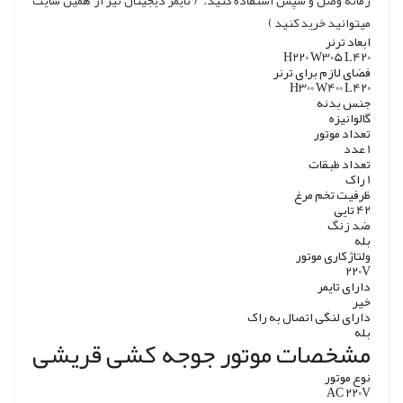
زمانه وصل و سپس استفاده کنید. ( تایمر دیجیتال نیز از همین سایت
میتوانید خرید کنید )
ابعاد ترنر
H220 W305 L420
فضای لازم برای ترنر
H300 W400 L420
جنس بدنه
گالوانیزه
تعداد موتور
1 عدد
تعداد طبقات
1 راک
ظرفیت تخم مرغ
42 تایی
ضد زنگ
بله
ولتاژ کاری موتور
220V
دارای تایمر
خیر
دارای لنگی اتصال به راک
بله
مشخصات موتور جوجه کشی قریشی
نوع موتور
AC 220V