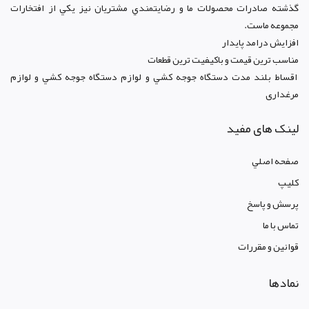
گذشته صادرات محصولات ما و رضايتمندي مشتريان نيز يکي از افتخارات
مجموعه ماست.
افزايش درامد پايدار
مناسب ترين قيمت و باکيفيت ترين قطعات
اقساط بلند مدت دستگاه جوجه کشي و لوازم دستگاه جوجه کشي و لوازم
مرغداری
لینک های مفید
صفحه اصلي
کليپ
پرسش و پاسخ
تماس با ما
قوانين و مقررات
نمادها