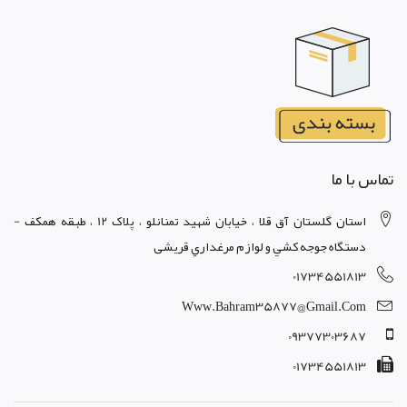
تماس با ما
استان گلستان آق قلا ، خيابان شهيد تمنانلو ، پلاک 12 ، طبقه همکف -
دستگاه جوجه کشي و لوازم مرغداري قریشی
01734551813
Www.bahram35877@gmail.com
09377303687
01734551813