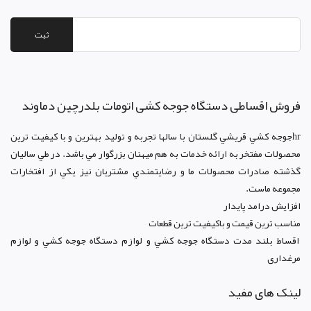
ثبت
فروش اقساطی دستگاه جوجه کشی اتومات بلدرچین دماوند
hrجوجه کشي قريشي گلستان با سالها تجربه و توليد بهترين و با کيفيت ترين
محصولات مفتخر به ارائه خدمات به هم ميهنان بزرگوار مي باشد. در طي ساليان
گذشته صادرات محصولات ما و رضايتمندي مشتريان نيز يکي از افتخارات
مجموعه ماست.
افزايش درامد پايدار
مناسب ترين قيمت و باکيفيت ترين قطعات
اقساط بلند مدت دستگاه جوجه کشي و لوازم دستگاه جوجه کشي و لوازم
مرغداری
لینک های مفید