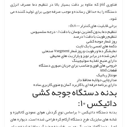
فناوری pid که علاوه بر دقت بسیار بالا در تنظیم دما مصرف انرژی
دستگاه را به حداقل رسانده و موجب صرفه جویی برای تولید کننده می
شود.
برخی قابلیت های کنترلر dx8000 :
تنظیم دما بدون کمترین نوسان با دقت 0.1 درجه سلسیوس
تنظیم رطوبت با دقت 1 درصد
روز شمار جوجه کشی
دکمه های لمسی با بک لایت
نمایشگر دما و رطوبت و روزشمار 7segment صنعتی
ایمن شده در برابر نویز و پارازیت های محیطی
دارای منبع تغذیه سوئیچینگ
خروجی های قوی و مناسب برای جریان عبوری دستگاه
قطعات smd
مونتاژ رباتیک
مدارچاپی دولایه محافظ دار
دارای برنامه حرفه ای با کاربرد آسان و منوی کاربری ساده
بدنه دستگاه جوجه کشی
داتیکس 10:
بدنه دستگاه داتیکس 10 براساس نوع گردش هوای عمودی کانالیزه و
شانه های سایزیک طرح دستگاه آرکام کره طراحی شده است. دیواره های
اصلی دستگاه از جنس کی وی سی فشرده و ضد آب ساخته شده و برای