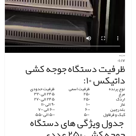
00:00
01:17
ظرفیت دستگاه جوجه کشی
داتیکس 10:
نوع پرنده
ظرفیت اسمی
ظرفیت حدودی
مرغ
250
245 الی 320
اردک
250
245 الی 270
غاز
100
90 الی 110
بلدرچین
600
600 الی 700
کبک و قرقاول
500
500 الی 550
جدول ویژگی های دستگاه
جوجه کشی 250 عددی