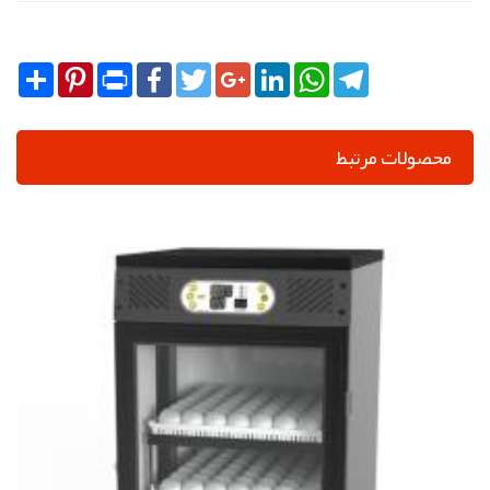
Share
Pinterest
Print
Facebook
Twitter
Google+
LinkedIn
WhatsApp
Telegram
محصولات مرتبط