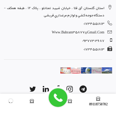
استان گلستان آق قلا ، خيابان شهيد تمنانلو ، پلاک 12 ، طبقه همکف -
دستگاه جوجه کشي و لوازم مرغداري قریشی
01734551813
Www.bahram35877@gmail.com
09377303687
01734551813
09118750702
copyright © 2026 powered by
www.rashinweb.com