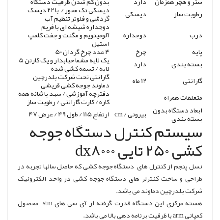
ستر و هچر همزمان
دارد
بدون کم شدن ظرفیت دستگاه
دیسکی تک محور / با 22 دیسک
رطوبت ساز
دیسکی
گردشی و فلوتر تنظیم آب
دوجداره شیشه ای با فریم
درب
دوجداره
آلومینویم و مگنت و چفت کلمپ
استیل
پایه
چرخ
4 عدد چرخ گردان 50
یک لایه مشما حبابدار و یک کارتن 5
بسته بندی
دارد
لایه / تسمه کشی شده
گارانتی تحت شرکت بلدرچین
گارانتی
12 ماه
دماوند جوجه کشی قریشی
دفترچه آموزشی / سبد یا شانه همه
متعلقات همراه
کاره / کارت گارانتی / رطوبت ساز
ابعاد دستگاه بدون
بیرونی / cm
ارتفاع 115 / طول 49 / عرض 47
بسته بندی
سیستم کنترل دستگاه جوجه
کشی 250 تایی dx8000
نسل پنجم از کنترل های دستگاه جوجه کشی که حاصل سالها تجربه در
طراحی و ساخت کنترلر های دستگاه جوجه کشی در واحد الکترونیک
شرکت بلدرچین دماوند می باشد.
هسته مرکزی این دستگاه قدرت گرفته از آی سی های stm محصول
کمپانی arm با ظرفیت برنامه دهی بالا می باشد.