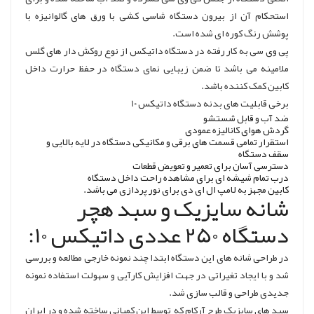
استحکام آن از بیرون دستگاه شاسی کشی با ورق های گالوانیزه با
پوشش رنگ کوره ای شده است.
پی وی سی به کار رفته در دستگاه داتیکس از نوع روکش دار های گلس
ملامینه می باشد تا ضمن زیبایی نمای دستگاه در حفظ حرارت داخل
کابین کمک کننده باشد.
برخی قابلیت های بدنه دستگاه داتیکس 10
ضد آب و قابل شستشو
گردش هوای کانالیزه عمودی
استقرار تمامی قسمت های برقی و مکانیکی دستگاه در لایه بالایی و
سقف دستگاه
دسترسی آسان برای تعمیر و تعویض قطعات
درب تمام شیشه ای برای مشاهده راحت داخل دستگاه
کابین مجهز به لامپ ال ای دی برای نور پردازی می باشد.
شانه سایزیک و سبد هچر
دستگاه 250 عددی داتیکس 10:
در طراحی شانه های این دستگاه ابتدا چند نمونه خارجی مطالعه و بررسی
شد و با ایجاد تغیراتی در جهت افزایش کارآیی و سهولت استفاده نمونه
جدیدی طراحی و قالب سازی شد.
سبد های سایزیک طرح آرکام که توسط این کمپانی ساخته شده و در ایران