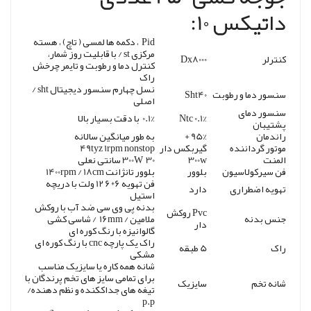
داتیکس 10:
Pid ، دکمه ها لمسی ( تاچ) ، هسته
مرکزی st / با قابلیت روز شمار،
کنترلر
Dx8000
کنترل دما و رطوبت و تایمر چرخش
راک
نسل چهارم سنسور دیجیتال sht /
سنسور دما و رطوبت
Sht40
اصلی
سنسور دمای
Ntc 0.1%
0.1% با دقت بسیار بالا
پشتیبان
راندمان
95% +
به طور میانگین سالانه
موتور گرداننده
گیربکس دار
49tyz 1rpm nonstop
المنت
300w
300W 30 سانتی نعلی
فن سیرکولاسیون
بلوور
بلوور تانژانت 1400rpm / 18cm
فن تهویه 6*6 12 ولت با دریچه
تهویه اضطراری
دارد
استیل
بدنه پی وی سی ضد آب با روکش
Pvc روکش
جنس بدنه
ملامین / 16mm / شاسی کشی
دار
گالوانیزه با رنگ کوره ای
راک یک پارچه cnc با رنگ کوره ای
راک
5 طبقه
مشکی
شانه همه کاره یا سایزیک مناسب
برای تمامی سایز های تخم پرندگان با
شانه تخم
سایزیک
تیغه های جداککنده و نظم دهنده/
p.p