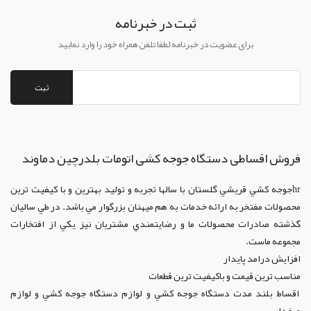
ثبت در خبرنامه
برای عضویت در خبرنامه لطفا تلفن همراه خود را وارد نمایید
ثبت
فروش اقساطی دستگاه جوجه کشی اتومات بلدرچین دماوند
hrجوجه کشي قريشي گلستان با سالها تجربه و توليد بهترين و با کيفيت ترين
محصولات مفتخر به ارائه خدمات به هم ميهنان بزرگوار مي باشد. در طي ساليان
گذشته صادرات محصولات ما و رضايتمندي مشتريان نيز يکي از افتخارات
مجموعه ماست.
افزايش درامد پايدار
مناسب ترين قيمت و باکيفيت ترين قطعات
اقساط بلند مدت دستگاه جوجه کشي و لوازم دستگاه جوجه کشي و لوازم
مرغداری