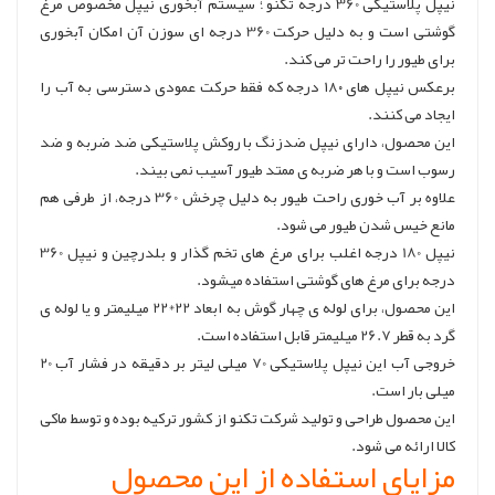
نیپل پلاستیکی 360 درجه تکنو ؛
سیستم آبخوری نیپل مخصوص مرغ
گوشتی است و به دلیل حرکت 360 درجه ای سوزن آن امکان آبخوری
برای طیور را راحت تر می کند.
برعکس نیپل های ۱۸۰ درجه که فقط حرکت عمودی دسترسی به آب را
ایجاد می کنند.
این محصول، دارای نیپل ضدزنگ با روکش پلاستیکی ضد ضربه و ضد
رسوب است و با هر ضربه ی ممتد طیور آسیب نمی بیند.
علاوه بر آب خوری راحت طیور به دلیل چرخش 360 درجه، از طرفی هم
مانع خیس شدن طیور می شود.
نیپل 180 درجه اغلب برای مرغ های تخم گذار و بلدرچین و نیپل 360
درجه برای مرغ های گوشتی استفاده میشود.
این محصول، برای لوله ی چهار گوش به ابعاد 22*22 میلیمتر و یا لوله ی
گرد به قطر 26.7 میلیمتر قابل استفاده است.
خروجی آب این نیپل پلاستیکی 70 میلی لیتر بر دقیقه در فشار آب 20
میلی بار است.
این محصول طراحی و تولید شرکت تکنو از کشور ترکیه بوده و توسط ماکی
کالا ارائه می شود.
مزایای استفاده از این محصول