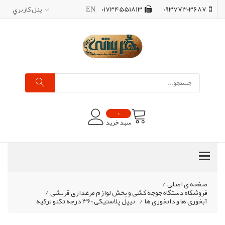
09377303687
01734551813
EN
پنل کاربري
0
سبد خرید
صفحه ی اصلی
/
فروشگاه دستگاه جوجه کشی و پخش لوازم مرغداری قریشی
/
آبخوری ها و دانخوری ها
/
نیپل پلاستیکی 360 درجه تکنو ترکیه