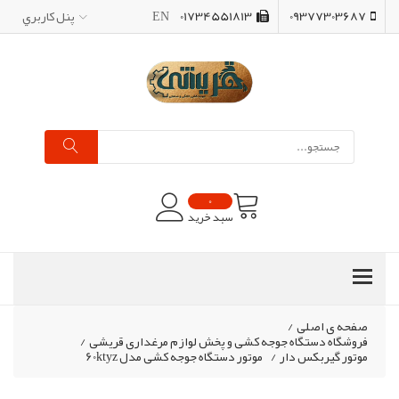
09377303687
01734551813
EN
پنل کاربري
0
سبد خرید
صفحه ی اصلی
/
فروشگاه دستگاه جوجه کشی و پخش لوازم مرغداری قریشی
/
موتور گیربکس دار
/
موتور دستگاه جوجه کشی مدل 60ktyz