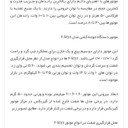
موتورهای با آهنربای دائـم دارای بـالاترین رانـدمان و ضـریب قدرت و
کمترین حجم در مقایسه با توان خروجی را دارند. با یک منبع تغذیه با
فرکانس ۵٠ هرتز و در رنج توان خروجی بین ١٠ تا ١٠٠ وات، راندمان این
موتورها بین ۴٠ تا ٨٠ درصد است.
موتور دستگاه جوجه کشی مدل 60ktyz
این موتور دارای دو سیم پیچ و یک خازن برای عملکرد چپ گرد و راست
گرد ( cw / ccw )می باشد. 60ktyz ها در انواع مدل از نظر محل قرارگیری
شفت و سرعت گردش و توان تقسیم بندی می شوند. 60 کا تی وای زد،
در توان های 10 وات تا 14 وات و توان وزنی 35 تا 60 کیلوگرم، در بازار
موجود است.
ابعاد بیرونی این موتور 60 *60 *60 میلیمتر بوده و وزنی حدود 500 گرم
دارد. در برخی مدل ها شفت خارج شده از گیربکس در مرکز موتور
گیربکس قرار دارد و در برخی شفت در کنار قرار دارد. مطابق تصویر زیر
محل قرارگیری شفت در انواع موتور 60ktyz