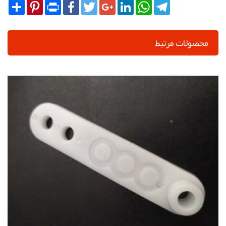
Share
Pinterest
Print
Facebook
Twitter
Google+
LinkedIn
WhatsApp
Telegram
محصولات مرتبط