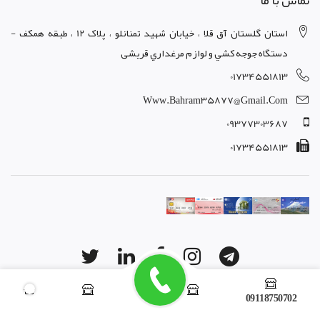
استان گلستان آق قلا ، خيابان شهيد تمنانلو ، پلاک 12 ، طبقه همکف -
دستگاه جوجه کشي و لوازم مرغداري قریشی
01734551813
Www.bahram35877@gmail.com
09377303687
01734551813
09118750702
copyright © 2026 powered by
www.rashinweb.com