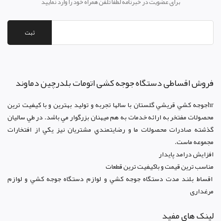
برای عضویت در خبرنامه لطفا تلفن همراه خود را وارد نمایید
ثبت
فروش اقساطی دستگاه جوجه کشی اتومات بلدرچین دماوند
hrجوجه کشي قريشي گلستان با سالها تجربه و توليد بهترين و با کيفيت ترين
محصولات مفتخر به ارائه خدمات به هم ميهنان بزرگوار مي باشد. در طي ساليان
گذشته صادرات محصولات ما و رضايتمندي مشتريان نيز يکي از افتخارات
مجموعه ماست.
افزايش درامد پايدار
مناسب ترين قيمت و باکيفيت ترين قطعات
اقساط بلند مدت دستگاه جوجه کشي و لوازم دستگاه جوجه کشي و لوازم
مرغداری
لینک های مفید