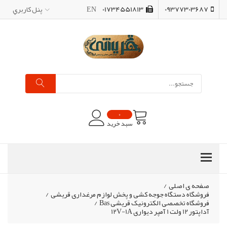
09377303687
01734551813
EN
پنل کاربري
0
سبد خرید
صفحه ی اصلی
/
فروشگاه دستگاه جوجه کشی و پخش لوازم مرغداری قریشی
/
فروشگاه تخصصی الکترونیک قریشی Bas
/
آداپتور 12 ولت 1 آمپر دیواری 12V-1A