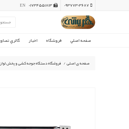
EN
01734551813
09377303687
صفحه اصلي
فروشگاه
اخبار
گالري تصاوي
صفحه ی اصلی
/
فروشگاه دستگاه جوجه کشی و پخش لواز