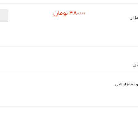
480,000 تومان
 هزار
ان
pp
elegram