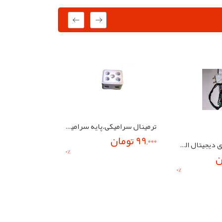
ترمینال سرامیکی.پایه سرامیکی المنت 220ولت
99,000 تومان
کیت کنترلر دمای دیجیتال الکترومکانیک - مونتاژ شده
0
%
0
%