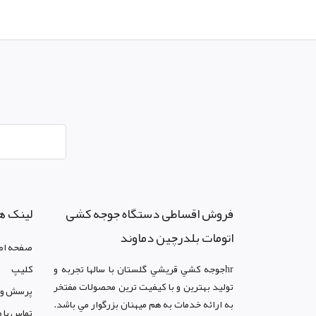
فروش اقساطی دستگاه جوجه کشی
لینک ه
اتومات بلدرچین دماوند
صفحه اص
hrجوجه کشي قريشي گلستان با سالها تجربه و
کليپ
توليد بهترين و با کيفيت ترين محصولات مفتخر
پرسش و 
به ارائه خدمات به هم ميهنان بزرگوار مي باشد.
تماس با م