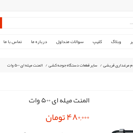
ر
وبلاگ
کليپ
سوالات متداول
درباره ما
تماس با ما
م مرغداری قریشی
/
سایر قطعات دستگاه جوجه کشی
/
المنت میله ای 500 وات
المنت میله ای 500 وات
480,000 تومان