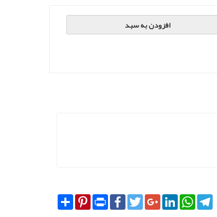
افزودن به سبد
Share
Pinterest
Print
Facebook
Twitter
Google+
LinkedIn
WhatsA
T