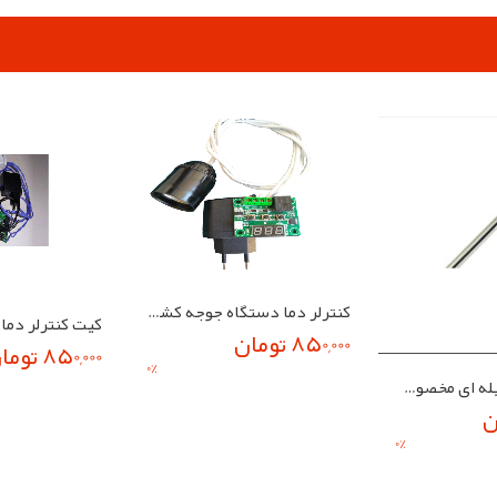
کنترلر دما دستگاه جوجه کشی مدل XH-W1209 مونتاژ شده
850,000 تومان
850,000 تومان
0
%
المنت 100 وات میله ای مخصوص دستگاه جوجه کشی
0
%