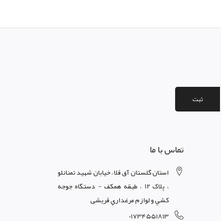
ثبت
تماس با ما
استان گلستان آق قلا ، خيابان شهيد تمنانلو
، پلاک 12 ، طبقه همکف - دستگاه جوجه
کشي و لوازم مرغداري قریشی
01734551813