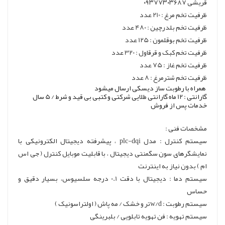
قریشی ۰۹۳۷۷۳۰۳۶۸۷
ظرفیت تخم مرغ : 210 عدد
ظرفیت تخم بلدرچین : 480 عدد
ظرفیت تخم بوقلمون : 125 عدد
ظرفیت تخم کبک و قرقاول : 320 عدد
ظرفیت تخم غاز : 75 عدد
ظرفیت تخم شترمرغ : 8 عدد
همراه با رطوبت ساز دیسکی ارسال میشود
گارانتی : 12 ماه گارانتی طلایی شرکتی و کتبی بی قید و شرط / 5 سال
خدمات پس از فروش
مشخصات فنی :
سیستم کنترل : مدل plc-dqi ، پیشرفته دیجیتال الکترونیکی با
نمایشگر‌های سون سگمنتی دیجیتال ، با قابلیت موبایل کنترل ( جی اس
ام ) بدون نیاز به اینترنت
سیستم دما : دیجیتال با دقت 0.1 درجه سلسیوس، بسیار دقیق و
حساس
سیستم رطوبت : w/d‌تر و خشک / مه پاش ( اولتراسونیک )
سیستم تهویه : فن تهویه تابلویی / بلبرینگی