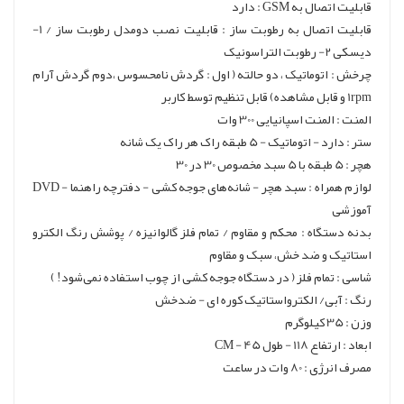
قابلیت اتصال به GSM : دارد
قابلیت اتصال به رطوبت ساز : قابلیت نصب دومدل رطوبت ساز / 1-
دیسکی 2- رطوبت التراسونیک
چرخش : اتوماتیک ، دو حالته ( اول : گردش نامحسوس ،دوم گردش آرام
1rpm و قابل مشاهده) قابل تنظیم توسط کاربر
المنت : المنت اسپانیایی 300 وات
ستر : دارد - اتوماتیک - 5 طبقه راک هر راک یک شانه
هچر : 5 طبقه با 5 سبد مخصوص 30 در 30
لوازم همراه : سبد هچر - شانه‌های جوجه کشی - دفترچه راهنما - DVD
آموزشی
بدنه دستگاه : محکم و مقاوم / تمام فلز گالوانیزه / پوشش رنگ الکترو
استاتیک و ضد خش، سبک و مقاوم
شاسی : تمام فلز ( در دستگاه جوجه کشی از چوب استفاده نمی‌شود! )
رنگ : آبی/ الکترواستاتیک کوره ای - ضدخش
وزن : 35 کیلوگرم
ابعاد : ارتفاع 118 - طول 45 - CM
مصرف انرژی : 80 وات در ساعت