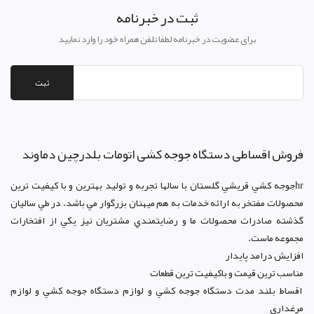
ثبت در خبرنامه
برای عضویت در خبرنامه لطفا تلفن همراه خود را وارد نمایید
ثبت
فروش اقساطی دستگاه جوجه کشی اتومات بلدرچین دماوند
hrجوجه کشي قريشي گلستان با سالها تجربه و توليد بهترين و با کيفيت ترين
محصولات مفتخر به ارائه خدمات به هم ميهنان بزرگوار مي باشد. در طي ساليان
گذشته صادرات محصولات ما و رضايتمندي مشتريان نيز يکي از افتخارات
مجموعه ماست.
افزايش درامد پايدار
مناسب ترين قيمت و باکيفيت ترين قطعات
اقساط بلند مدت دستگاه جوجه کشي و لوازم دستگاه جوجه کشي و لوازم
مرغداری