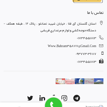
تماس با ما
استان گلستان آق قلا ، خيابان شهيد تمنانلو ، پلاک 12 ، طبقه همکف -
دستگاه جوجه کشي و لوازم مرغداري قریشی
01734551813
Www.bahram35877@gmail.com
09377303687
01734551813