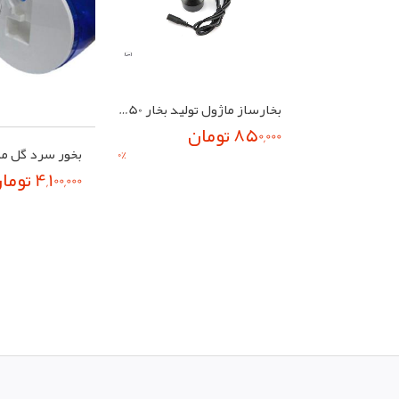
بخارساز ماژول تولید بخار 550 میلی
850,000 تومان
0
%
4,100,000 تومان