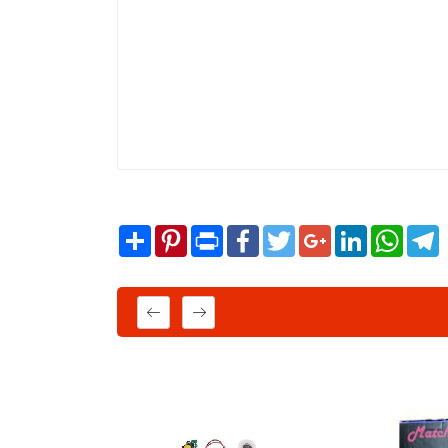
Share
Pinterest
Print
Facebook
Twitter
Google+
LinkedIn
WhatsA
T