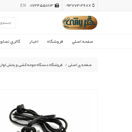
EN
01734551813
09377303687
صفحه اصلي
فروشگاه
اخبار
گالري تصاوي
صفحه ی اصلی
/
فروشگاه دستگاه جوجه کشی و پخش لواز