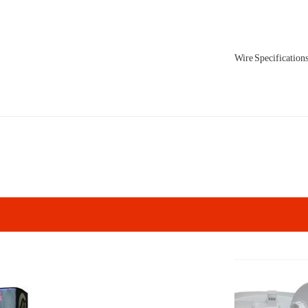
Wire Specification
pp
elegram