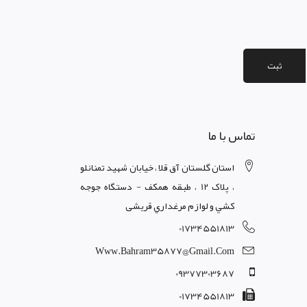
ثبت
تماس با ما
استان گلستان آق قلا ، خيابان شهيد تمنانلو
، پلاک 12 ، طبقه همکف - دستگاه جوجه
کشي و لوازم مرغداري قریشی
01734551813
Www.bahram35877@gmail.com
09377303687
01734551813