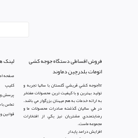
فروش اقساطی دستگاه جوجه کشی
لینک ه
اتومات بلدرچین دماوند
صفحه اص
hrجوجه کشي قريشي گلستان با سالها تجربه و
کليپ
توليد بهترين و با کيفيت ترين محصولات مفتخر
پرسش و 
به ارائه خدمات به هم ميهنان بزرگوار مي باشد.
تماس با م
در طي ساليان گذشته صادرات محصولات ما و
قوانين و
رضايتمندي مشتريان نيز يکي از افتخارات
مجموعه ماست.
افزايش درامد پايدار