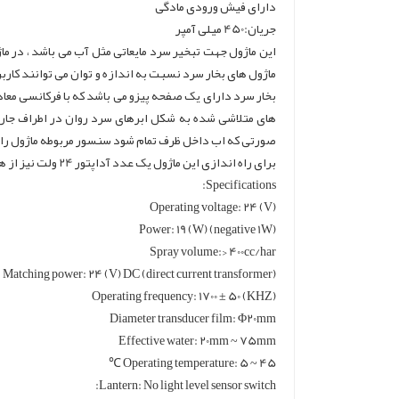
دارای فیش ورودی مادگی
جریان:450 میلی آمپر
این ماژول جهت تبخیر سرد مایعاتی مثل آب می باشد ، در ماژ
ماژول های بخار سرد نسبت به اندازه و توان می توانند کا
های متلاشی شده به شکل ابرهای سرد روان در اطراف جار
صورتی که اب داخل ظرف تمام شود سنسور مربوطه ماژول را خ
برای راه اندازی این ماژول یک عدد آداپتور 24 ولت نیز از همین سایت تهیه فرمایید
Specifications:
Operating voltage: 24 (V)
Power: 19 (W) (negative 1W)
Spray volume:> 400cc/har
Matching power: 24 (V) DC (direct current transformer)
Operating frequency: 1700 ± 50 (KHZ)
Diameter transducer film: Φ20mm
Effective water: 20mm ~ 75mm
Operating temperature: 5 ~ 45 ℃
Lantern: No light level sensor switch: