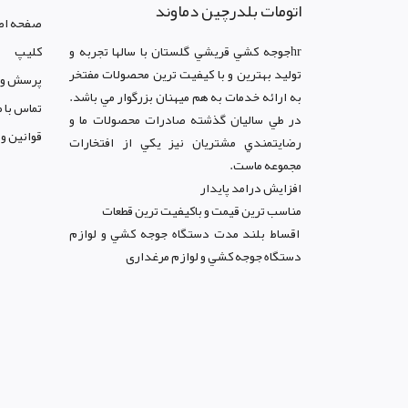
اتومات بلدرچین دماوند
صفحه اص
hrجوجه کشي قريشي گلستان با سالها تجربه و
کليپ
توليد بهترين و با کيفيت ترين محصولات مفتخر
پرسش و 
به ارائه خدمات به هم ميهنان بزرگوار مي باشد.
تماس با م
در طي ساليان گذشته صادرات محصولات ما و
قوانين و
رضايتمندي مشتريان نيز يکي از افتخارات
مجموعه ماست.
افزايش درامد پايدار
مناسب ترين قيمت و باکيفيت ترين قطعات
اقساط بلند مدت دستگاه جوجه کشي و لوازم
دستگاه جوجه کشي و لوازم مرغداری