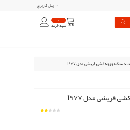
پنل کاربري
0
سبد خرید
ات دستگاه جوجه کشی قریشی مدل i977
شی قریشی مدل I977