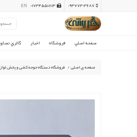
EN
01734551813
09377303687
صفحه اصلي
فروشگاه
اخبار
گالري تصاوي
صفحه ی اصلی
/
فروشگاه دستگاه جوجه کشی و پخش لواز