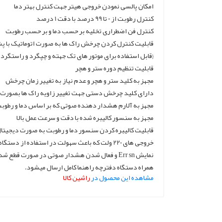
امکان پالسی نمودن خروجی هیتر جهت کنترل بهتر دما
کنترل رطوبت از 0 تا 99 درصد با دقت 1 درصد
کنترل فن اضطراری تخلیه بر حسب دما و بر حسب رطوبت
قابلیت کنترل کردن چرخش راک ها به صورت اتوماتیک با 
{قابل استفاده برای موتور های تک جهته و چپگرد و راستگرد و
قابلیت تنظیم دوره ستر و هچر
مجهز به کلید ستر و هچر و عدم نیاز به تغییر زمان چرخش
دارای کلید چرخش دستی جهت تغییر زاویه راک ها بصورت 
مجهز به آلارم هشدار دهنده صوتی که بر اساس دما و رطوب
مجهز به سنسور کالیبره شده با دقت و سرعت عمل بالا
قابلیت کالیبره کردن سنسور دما و رطوبت به صورت دیجیتا
خروجی های 220 ولت که باعث سهولت در استفاده از دستگاه میشود.
نمایش Err sn و فعال شدن هشدار صوتی در صورت قطع شدن سنسور
همراه دستگاه دفترچه راهنما کامل ارسال میشود.
مشاهده این محصول در
راشین کالا