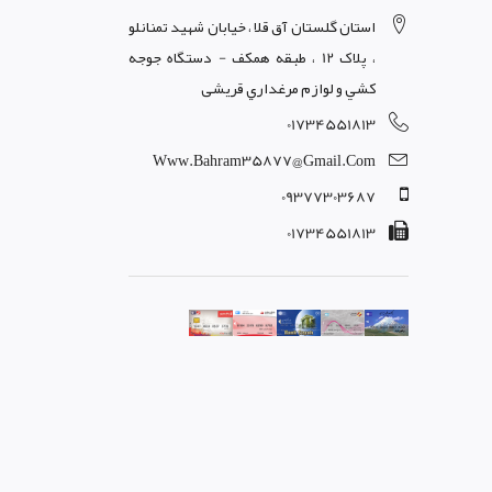
استان گلستان آق قلا ، خيابان شهيد تمنانلو
، پلاک 12 ، طبقه همکف - دستگاه جوجه
کشي و لوازم مرغداري قریشی
01734551813
Www.bahram35877@gmail.com
09377303687
01734551813