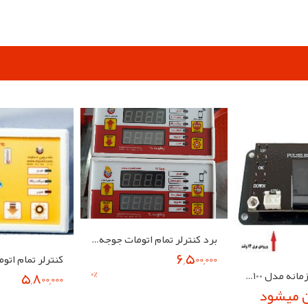
pp
elegram
برد کنترلر تمام اتومات جوجه کشی شرکت بلدرچین دماوند
6,500,000
0
%
5,800,000
ماژول تایمر دو زمانه مدل MS100
ن میشود