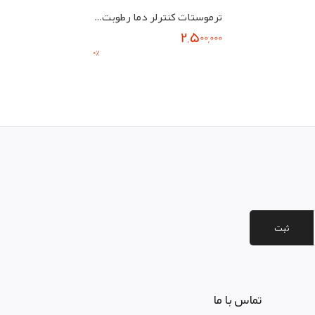
ترموستات کنترلر دما رطوبت و چرخش مدل دستگاه کنترلر جوجه کشی Dhs23
2,500,000
0
%
ثبت
تماس با ما