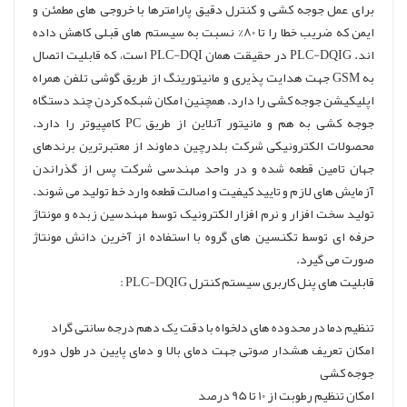
برای عمل جوجه کشی و کنترل دقیق پارامترها با خروجی های مطمئن و
ایمن که ضریب خطا را تا 80% نسبت به سیستم های قبلی کاهش داده
اند. PLC-DQIG در حقیقت همان PLC-DQI است، که قابلیت اتصال
به GSM جهت هدایت پذیری و مانیتورینگ از طریق گوشی تلفن همراه
اپلیکیشن جوجه کشی را دارد. همچنین امکان شبکه کردن چند دستگاه
جوجه کشی به هم و مانیتور آنلاین از طریق PC کامپیوتر را دارد.
محصولات الکترونیکی شرکت بلدرچین دماوند از معتبرترین برندهای
جهان تامین قطعه شده و در واحد مهندسی شرکت پس از گذراندن
آزمایش های لازم و تایید کیفیت و اصالت قطعه وارد خط تولید می شوند.
تولید سخت افزار و نرم افزار الکترونیک توسط مهندسین زبده و مونتاژ
حرفه ای توسط تکنسین های گروه با استفاده از آخرین دانش مونتاژ
صورت می گیرد.
قابلیت های پنل کاربری سیستم کنترل PLC-DQIG :
تنظیم دما در محدوده های دلخواه با دقت یک دهم درجه سانتی گراد
امکان تعریف هشدار صوتی جهت دمای بالا و دمای پایین در طول دوره
جوجه کشی
امکان تنظیم رطوبت از 10 تا 95 درصد