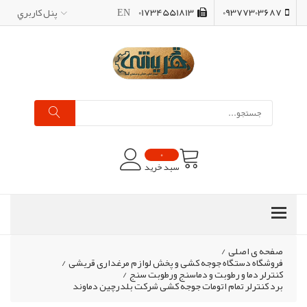
09377303687
01734551813
EN
پنل کاربري
0
سبد خرید
صفحه ی اصلی
/
فروشگاه دستگاه جوجه کشی و پخش لوازم مرغداری قریشی
/
کنترلر دما و رطوبت و دماسنج ورطوبت سنج
/
برد کنترلر تمام اتومات جوجه کشی شرکت بلدرچین دماوند