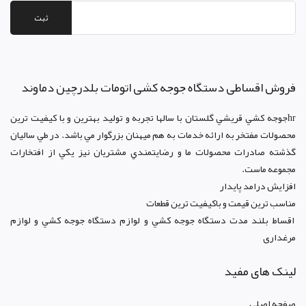
ثبت
فروش اقساطی دستگاه جوجه کشی اتومات بلدرچین دماوند
hrجوجه کشي قريشي گلستان با سالها تجربه و توليد بهترين و با کيفيت ترين
محصولات مفتخر به ارائه خدمات به هم ميهنان بزرگوار مي باشد. در طي ساليان
گذشته صادرات محصولات ما و رضايتمندي مشتريان نيز يکي از افتخارات
مجموعه ماست.
افزايش درامد پايدار
مناسب ترين قيمت و باکيفيت ترين قطعات
اقساط بلند مدت دستگاه جوجه کشي و لوازم دستگاه جوجه کشي و لوازم
مرغداری
لینک های مفید
صفحه اصلي