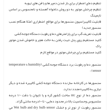
تنظیم دمای اضطرار برای باز شدن دمپر ها و یا فن های تهویه
تنظیم چرخش موتور به دو روش دلخواه آهسته و نامحسوس بر اساس
تایمینگ
قابلیت کالیبراسیون سنسورها برای مواقع اضطراری (مثلا هنگام نصب
سنسور جدید)
قابلیت تعریف گپ برای پارامترهای دما و رطوبت دستگاه جوجه کشی
کلید مستقیم روی پنل جهت رفتن به حالت هچر و خاموش شدن موتور
راک
کلید مستقیم برای چرخش موتور در مواقع لازم
سنسور دما و رطوبت برد دستگاه جوجه کشی (temperature & humidity
sensor) :
سنسورها در کارخانه سازنده دستگاه جوجه کشی کالیبره شده و دیگر
نیازی به کالیبره مجدد ندارد.
سنسور دما از نوع ntc ساخت کشور کره و یا تایوان با دقت 1/0 درجه
سلسیوس وحساسیت بالا در محدود دمایی 0 تا 100درجه سانتی گراد.
سنسور رطوبت از نوع تر و خشک Wet bulb and dry bulb sensor می