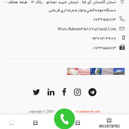
استان گلستان آق قلا ، خيابان شهيد تمنانلو ، پلاک 12 ، طبقه همکف -
دستگاه جوجه کشي و لوازم مرغداري قریشی
01734551813
Www.bahram35877@gmail.com
09377303687
01734551813
copyright © 2026 powered by
www.rashinweb.com
09118750702