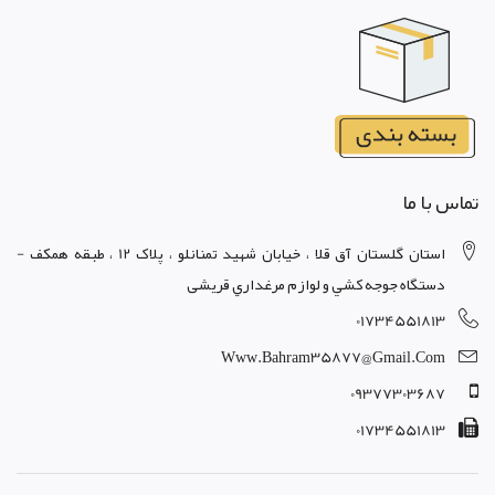
تماس با ما
استان گلستان آق قلا ، خيابان شهيد تمنانلو ، پلاک 12 ، طبقه همکف -
دستگاه جوجه کشي و لوازم مرغداري قریشی
01734551813
Www.bahram35877@gmail.com
09377303687
01734551813