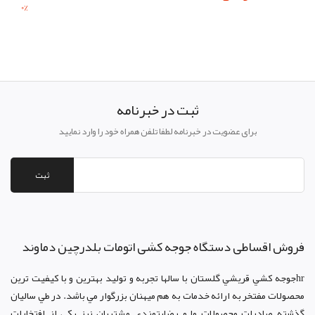
0
%
ثبت در خبرنامه
برای عضویت در خبرنامه لطفا تلفن همراه خود را وارد نمایید
ثبت
فروش اقساطی دستگاه جوجه کشی اتومات بلدرچین دماوند
hrجوجه کشي قريشي گلستان با سالها تجربه و توليد بهترين و با کيفيت ترين
محصولات مفتخر به ارائه خدمات به هم ميهنان بزرگوار مي باشد. در طي ساليان
گذشته صادرات محصولات ما و رضايتمندي مشتريان نيز يکي از افتخارات