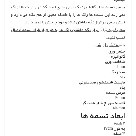
جنس تسمه ها از گالوانیزه یک میلی متری است که در رطوبت بالا زنگ
نمی زند این تسمه ها راک ها را با فاصله دقیق از هم نگه می دارد و
نقش مهمی در تراز نگه داشتن شانه و خود چرخش راک ها دارد.
سعی کنید برای تراز نگه داشتن راک ها به هر چهار طرف تسمه اتصال
نصب کنید.
جوجه کشی قریشی
جنس ورق
گالوانیزه
ضخامت ورق
1mm
ضد زنگ
بله
قابلیت شستشو و ضدعفونی
بله
عرض تسمه
20mm
فاصله سوراخ ها از همدیگر
150mm
ابعاد تسمه ها
2 طبقه
به طول 17cm
3 طبقه