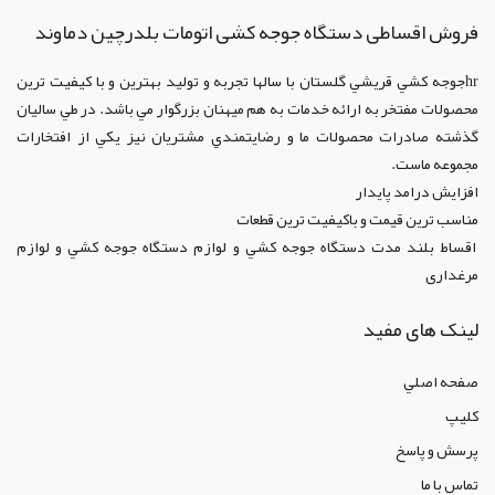
فروش اقساطی دستگاه جوجه کشی اتومات بلدرچین دماوند
hrجوجه کشي قريشي گلستان با سالها تجربه و توليد بهترين و با کيفيت ترين
محصولات مفتخر به ارائه خدمات به هم ميهنان بزرگوار مي باشد. در طي ساليان
گذشته صادرات محصولات ما و رضايتمندي مشتريان نيز يکي از افتخارات
مجموعه ماست.
افزايش درامد پايدار
مناسب ترين قيمت و باکيفيت ترين قطعات
اقساط بلند مدت دستگاه جوجه کشي و لوازم دستگاه جوجه کشي و لوازم
مرغداری
لینک های مفید
صفحه اصلي
کليپ
پرسش و پاسخ
تماس با ما