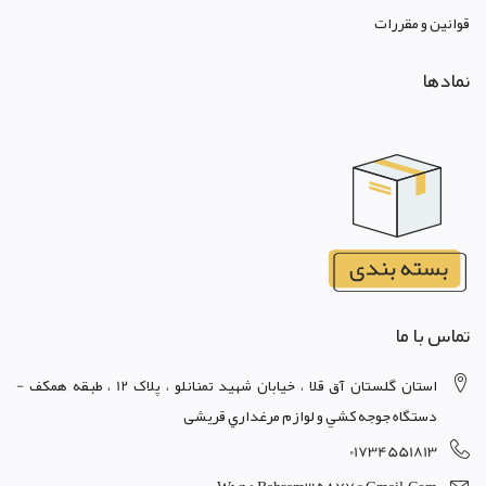
قوانين و مقررات
نمادها
تماس با ما
استان گلستان آق قلا ، خيابان شهيد تمنانلو ، پلاک 12 ، طبقه همکف -
دستگاه جوجه کشي و لوازم مرغداري قریشی
01734551813