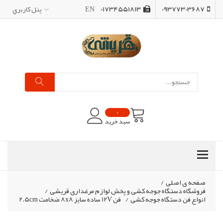
09377303687
01734551813
EN
پنل کاربري
0
سبد خرید
صفحه ی اصلی
/
فروشگاه دستگاه جوجه کشی و پخش لوازم مرغداری قریشی
/
انواع فن دستگاه جوجه کشی
/
فن 12V ساده سایز 8x8 ضخامت 2.5cm