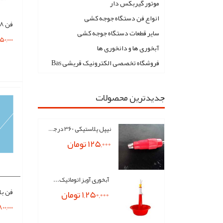
موتور گیربکس دار
انواع فن دستگاه جوجه کشی
فن 8 در 8 فلزی 220 ولت
سایر قطعات دستگاه جوجه کشی
1,350,000 
آبخوری ها و دانخوری ها
فروشگاه تخصصی الکترونیک قریشی Bas
جدیدترین محصولات
نیپل پلاستیکی 360 درجه...
125,000 تومان
آبخوری آویز اتوماتیک...
فن بل
1,250,000 تومان
4,800,000 