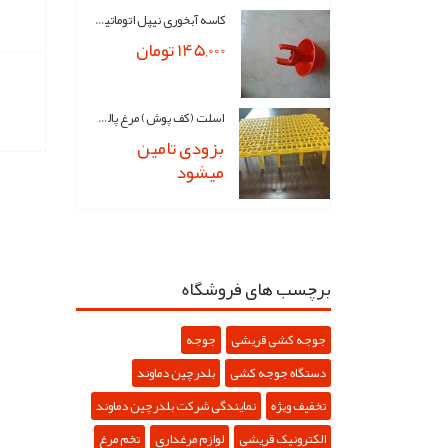
کاسه آبخوری نیپل اتوماتیک...
145,000 تومان
اسلت (کف پوش) مرغ پالت...
بزودی تامین
میشود
برچسب های فروشگاه
جوجه کشی قریشی
جوجه
دستگاه جوجه کشی
بلدرچین دماوند
تخفیف ویژه
نمایندگی شرکت بلدرچین دماوند
الکترونیک قریشی
لوازم مرغداری
تخم مرغ