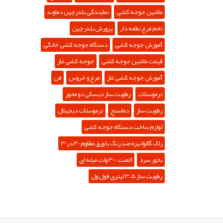
ماشین جوجه کشی
نمایندگی بلدرچین دماوند
تخم مرغ نطفه دار
پرورش بلدرچین
آموزش جوجه کشی
دستگاه جوجه کشی خانگی
قیمت ماشین جوجه کشی
جوجه کشی غاز
آموزش جوجه کشی غاز
مرغ و خروس
فن
ترموستات
رطوبت ساز دیسکی دو محور
رطوبت ساز
دماسنج
ترموستات دیجیتال
لوازم ساخت دستگاه جوجه کشی
راک گالوانیزه ضد زنگ با ورق مقاوم 30 در30
بخور سرد
المنت 300 وات میله ای
رطوبت ساز 3.5 لیتری فول ول