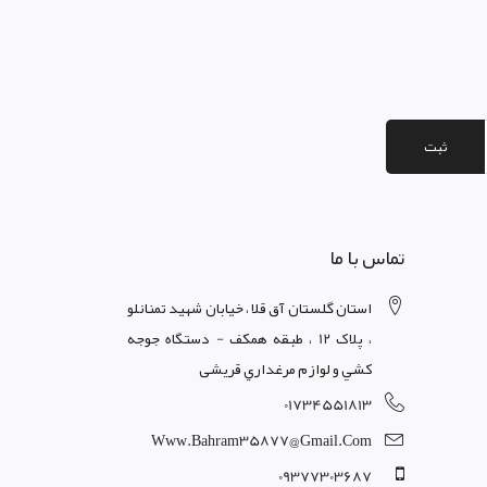
ثبت
تماس با ما
استان گلستان آق قلا ، خيابان شهيد تمنانلو
، پلاک 12 ، طبقه همکف - دستگاه جوجه
کشي و لوازم مرغداري قریشی
01734551813
Www.bahram35877@gmail.com
09377303687