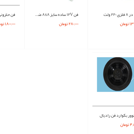
فن 12V ساده سایز 8x8 ضخامت 2.5cm
تومان
280,000 تومان
1,800,000 تومان
وور بکوارد فن رادیال
تومان