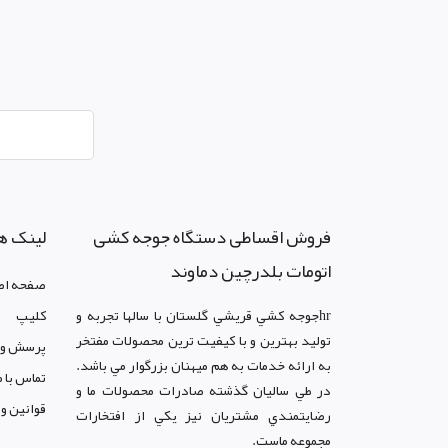
فروش اقساطی دستگاه جوجه کشی
لینک ه
اتومات بلدرچین دماوند
صفحه اص
hrجوجه کشي قريشي گلستان با سالها تجربه و
کليپ
توليد بهترين و با کيفيت ترين محصولات مفتخر
پرسش و 
به ارائه خدمات به هم ميهنان بزرگوار مي باشد.
تماس با م
در طي ساليان گذشته صادرات محصولات ما و
قوانين و
رضايتمندي مشتريان نيز يکي از افتخارات
مجموعه ماست.