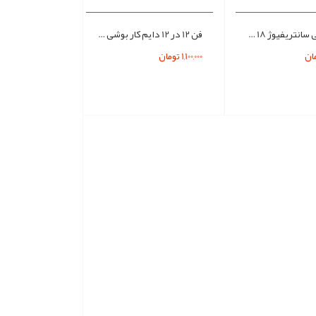
فن حلزونی سانتریفیوژ 18 سانت دستگاه جوجه کشی
فن 12 در 12 دایم کار بوشی 220 ولت جوجه کشی
1,100,000 تومان