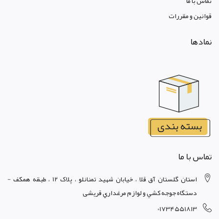
تماس با ما
قوانين و مقررات
نمادها
تماس با ما
استان گلستان آق قلا ، خيابان شهيد تمنانلو ، پلاک 12 ، طبقه همکف -
دستگاه جوجه کشي و لوازم مرغداري قریشی
01734551813