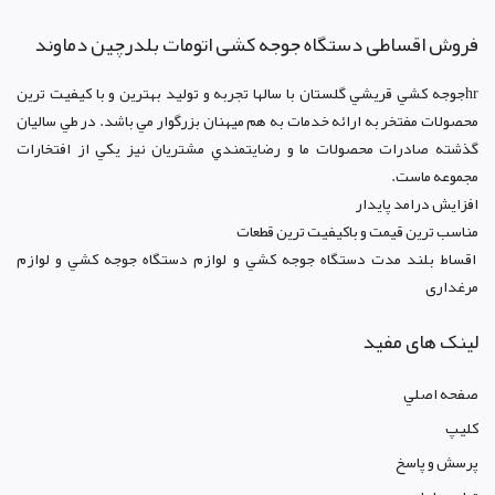
فروش اقساطی دستگاه جوجه کشی اتومات بلدرچین دماوند
hrجوجه کشي قريشي گلستان با سالها تجربه و توليد بهترين و با کيفيت ترين
محصولات مفتخر به ارائه خدمات به هم ميهنان بزرگوار مي باشد. در طي ساليان
گذشته صادرات محصولات ما و رضايتمندي مشتريان نيز يکي از افتخارات
مجموعه ماست.
افزايش درامد پايدار
مناسب ترين قيمت و باکيفيت ترين قطعات
اقساط بلند مدت دستگاه جوجه کشي و لوازم دستگاه جوجه کشي و لوازم
مرغداری
لینک های مفید
صفحه اصلي
کليپ
پرسش و پاسخ