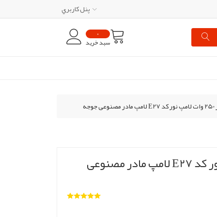
پنل کاربري
0
سبد خرید
وجه
لامپ مادون قرمز 250 وات لامپ نور کد E27 لامپ مادر مصنوعی