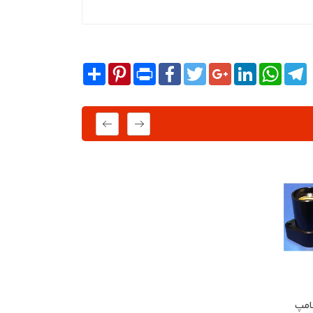
Share
Pinterest
Print
Facebook
Twitter
Google+
LinkedIn
WhatsA
T
امپ