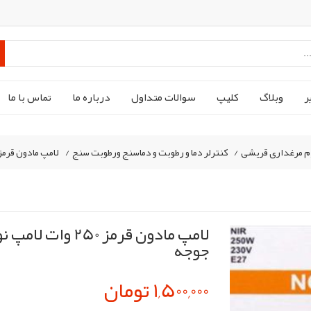
ر
وبلاگ
کليپ
سوالات متداول
درباره ما
تماس با ما
م مرغداری قریشی
/
کنترلر دما و رطوبت و دماسنج ورطوبت سنج
/
لامپ مادون قرمز 250 وات لامپ نور کد E27 لامپ مادر مصنوعی ج
جوجه
1,500,000 تومان