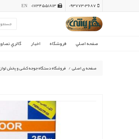
EN
01734551813
09377303687
صفحه اصلي
فروشگاه
اخبار
گالري تصاوي
صفحه ی اصلی
/
فروشگاه دستگاه جوجه کشی و پخش لواز