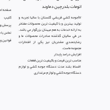
اتومات بلدرچین دماوند
صفحه اص
hrجوجه کشي قريشي گلستان با سالها تجربه و
کليپ
توليد بهترين و با کيفيت ترين محصولات مفتخر
پرسش و 
به ارائه خدمات به هم ميهنان بزرگوار مي باشد.
تماس با م
در طي ساليان گذشته صادرات محصولات ما و
قوانين و
رضايتمندي مشتريان نيز يکي از افتخارات
مجموعه ماست.
افزايش درامد پايدار
مناسب ترين قيمت و باکيفيت ترين قطعات
اقساط بلند مدت دستگاه جوجه کشي و لوازم
دستگاه جوجه کشي و لوازم مرغداری