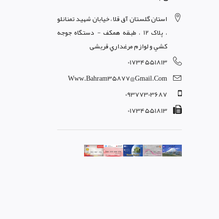
استان گلستان آق قلا ، خيابان شهيد تمنانلو
، پلاک 12 ، طبقه همکف - دستگاه جوجه
کشي و لوازم مرغداري قریشی
01734551813
Www.bahram35877@gmail.com
09377303687
01734551813