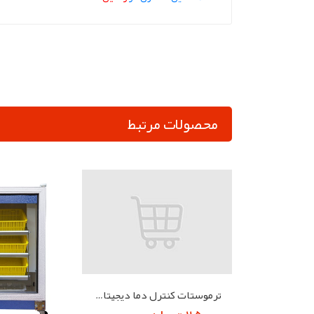
محصولات مرتبط
ترموستات کنترل دما دیجیتال مدل ترموستات جوجه کشی 1209