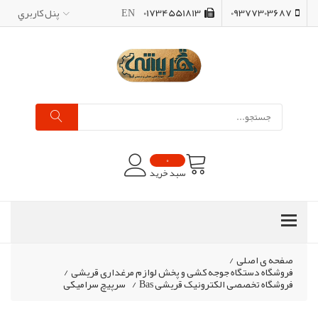
09377303687
01734551813
EN
پنل کاربري
0
سبد خرید
صفحه ی اصلی
/
فروشگاه دستگاه جوجه کشی و پخش لوازم مرغداری قریشی
/
فروشگاه تخصصی الکترونیک قریشی Bas
/
سرپیچ سرامیکی