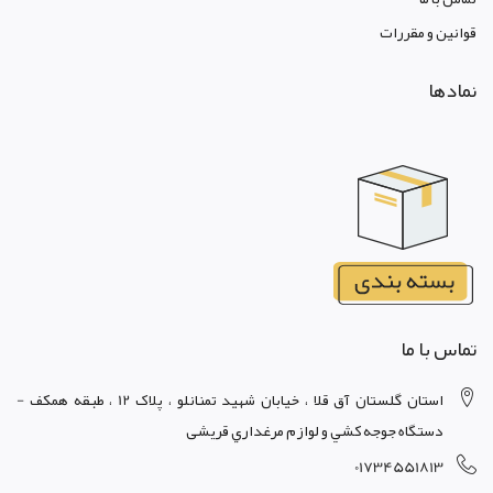
قوانين و مقررات
نمادها
تماس با ما
استان گلستان آق قلا ، خيابان شهيد تمنانلو ، پلاک 12 ، طبقه همکف -
دستگاه جوجه کشي و لوازم مرغداري قریشی
01734551813