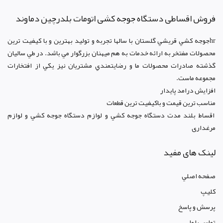
فروش اقساطی دستگاه جوجه کشی اتومات بلدرچین دماوند
hrجوجه کشي قريشي گلستان با سالها تجربه و توليد بهترين و با کيفيت ترين
محصولات مفتخر به ارائه خدمات به هم ميهنان بزرگوار مي باشد. در طي ساليان
گذشته صادرات محصولات ما و رضايتمندي مشتريان نيز يکي از افتخارات
مجموعه ماست.
افزايش درامد پايدار
مناسب ترين قيمت و باکيفيت ترين قطعات
اقساط بلند مدت دستگاه جوجه کشي و لوازم دستگاه جوجه کشي و لوازم
مرغداری
لینک های مفید
صفحه اصلي
کليپ
پرسش و پاسخ
تماس با ما