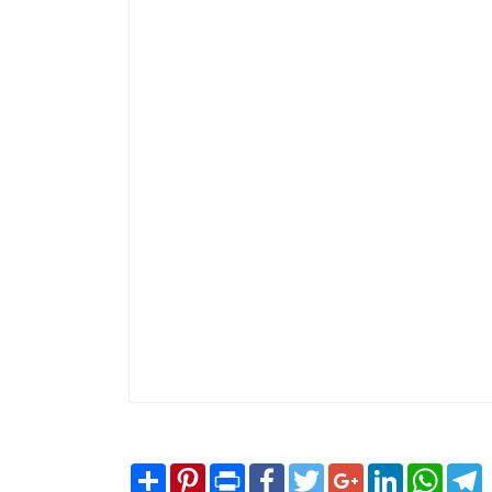
Share
Pinterest
Print
Facebook
Twitter
Google+
LinkedIn
WhatsA
T