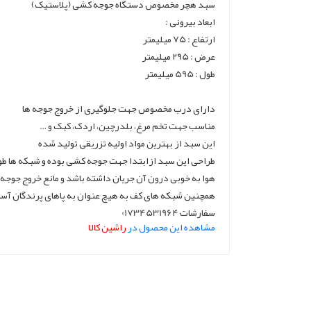
سبد هچر مخصوص دستگاه جوجه کشی (پلاستیک)
ابعاد بیرونی :
ارتفاع : 75 میلیمتر
عرض : 295 میلیمتر
طول : 595 میلیمتر
دارای درب مخصوص جهت جلوگیری از خروج جوجه ها
مناسب جهت تخم مرغ، بلدرچین، اردک، کبک و …
این سبد از بهترین مواد اولیه تزریقی تولید شده
طراحی این سبد ازابتدا جهت جوجه کشی بوده و شبکه ها طور
هوا به خوبی درون آن جریان داشته باشد و مانع خروج جوجه 
همچنین شبکه های کف به هیچ عنوان به پاهای پرندگان آس
سفارشات 01734531964
مشاهده این محصول در
راشین کالا