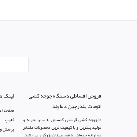
فروش اقساطی دستگاه جوجه کشی
لینک ه
اتومات بلدرچین دماوند
صفحه اص
hrجوجه کشي قريشي گلستان با سالها تجربه و
کليپ
توليد بهترين و با کيفيت ترين محصولات مفتخر
پرسش و 