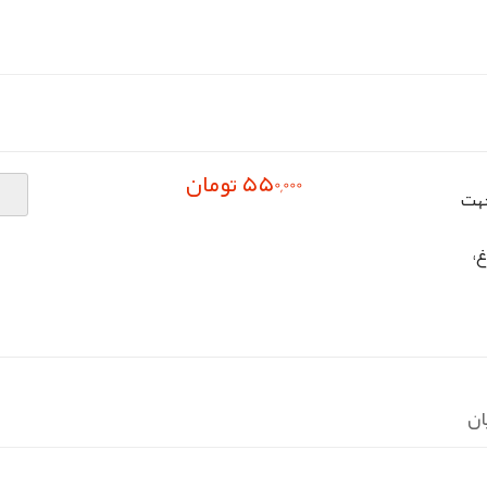
550,000 تومان
وص جهت
،
ان