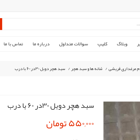
ر
وبلاگ
کليپ
سوالات متداول
درباره ما
تماس با ما
م مرغداری قریشی
/
شانه ها و سبد هچر
/
سبد هچر دوبل 30در 60 با درب
سبد هچر دوبل 30در 60 با درب
550,000 تومان