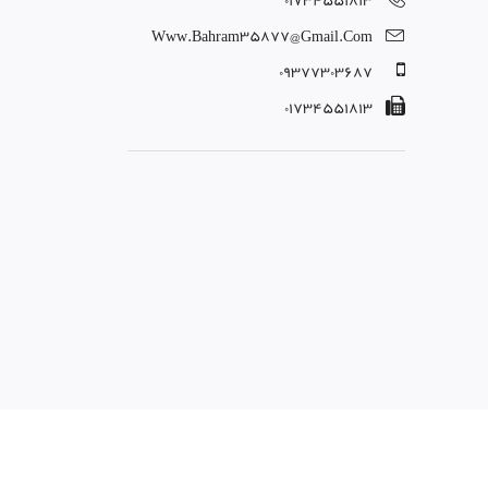
01734551813
Www.bahram35877@gmail.com
09377303687
01734551813