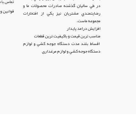
به ارائه خدمات به هم ميهنان بزرگوار مي باشد.
تماس با م
در طي ساليان گذشته صادرات محصولات ما و
قوانين و
رضايتمندي مشتريان نيز يکي از افتخارات
مجموعه ماست.
افزايش درامد پايدار
مناسب ترين قيمت و باکيفيت ترين قطعات
اقساط بلند مدت دستگاه جوجه کشي و لوازم
دستگاه جوجه کشي و لوازم مرغداری