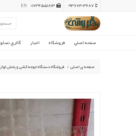
EN
01734551813
09377303687
صفحه اصلي
فروشگاه
اخبار
گالري تصاوي
صفحه ی اصلی
/
فروشگاه دستگاه جوجه کشی و پخش لواز