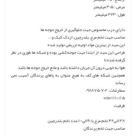
عرض : 305 میلیمتر
طول : 323 میلیمتر
دارای درب مخصوص جهت جلوگیری از خروج جوجه ها
مناسب جهت تخم مرغ، بلدرچین، اردک، کبک و …
این سبد از بهترین مواد اولیه تزریقی تولید شده
طراحی این سبد از ابتدا جهت جوجه کشی بوده و شبکه ها طوری در نظر
گرفته شده تا
هوا به خوبی درون آن جریان داشته باشد و مانع خروج جوجه ها باشد
همچنین شبکه های کف به هیچ عنوان به پاهای پرندگان آسیب نمی
رساند
سفارشات : 09118750702
5 (100%) 1 vote
ظرفیت
38 الی42 تخم مرغ یا 90الی100 عدد تخم بلدرچین
مناسب جهت تخم پرندگان