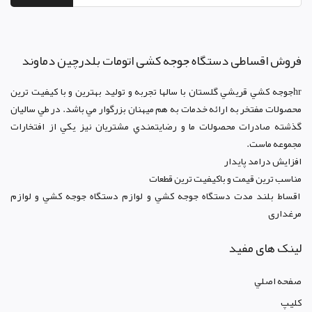
فروش اقساطی دستگاه جوجه کشی اتومات بلدرچین دماوند
hrجوجه کشي قريشي گلستان با سالها تجربه و توليد بهترين و با کيفيت ترين
محصولات مفتخر به ارائه خدمات به هم ميهنان بزرگوار مي باشد. در طي ساليان
گذشته صادرات محصولات ما و رضايتمندي مشتريان نيز يکي از افتخارات
مجموعه ماست.
افزايش درامد پايدار
مناسب ترين قيمت و باکيفيت ترين قطعات
اقساط بلند مدت دستگاه جوجه کشي و لوازم دستگاه جوجه کشي و لوازم
مرغداری
لینک های مفید
صفحه اصلي
کليپ