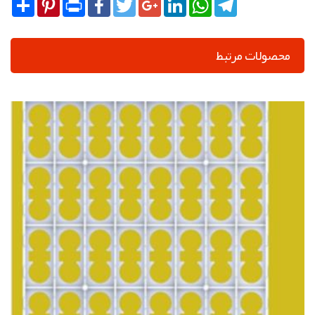
Share
Pinterest
Print
Facebook
Twitter
Google+
LinkedIn
WhatsApp
Telegram
محصولات مرتبط