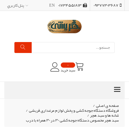
09377303687
01734551813
EN
پنل کاربري
0
سبد خرید
صفحه ی اصلی
/
فروشگاه دستگاه جوجه کشی و پخش لوازم مرغداری قریشی
/
شانه ها و سبد هچر
/
سبد هچر مخصوص دستگاه جوجه کشی 30 در 30 همراه با درب