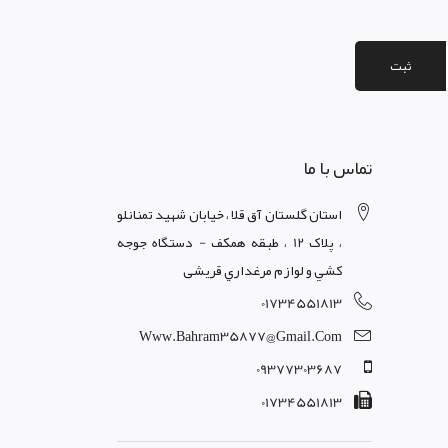
ثبت
تماس با ما
استان گلستان آق قلا ، خيابان شهيد تمنانلو
، پلاک 12 ، طبقه همکف - دستگاه جوجه
کشي و لوازم مرغداري قریشی
01734551813
Www.bahram35877@gmail.com
09377303687
01734551813