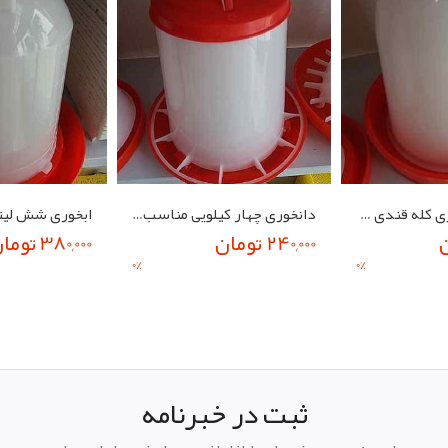
آبخوری سه لیتری کله قندی جوجه
دانخوری چهار کیلویی مناسب برای تمام طیور
ابخوری شش لیت
240,000 تومان
380,000 تومان
0
%
0
%
ثبت در خبرنامه