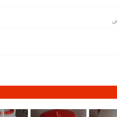
ان
pp
elegram