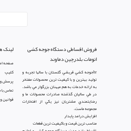
فروش اقساطی دستگاه جوجه کشی
لینک ه
اتومات بلدرچین دماوند
صفحه اص
hrجوجه کشي قريشي گلستان با سالها تجربه و
کليپ
توليد بهترين و با کيفيت ترين محصولات مفتخر
پرسش و 
به ارائه خدمات به هم ميهنان بزرگوار مي باشد.
تماس با م
در طي ساليان گذشته صادرات محصولات ما و
قوانين و
رضايتمندي مشتريان نيز يکي از افتخارات
مجموعه ماست.
افزايش درامد پايدار
مناسب ترين قيمت و باکيفيت ترين قطعات
اقساط بلند مدت دستگاه جوجه کشي و لوازم