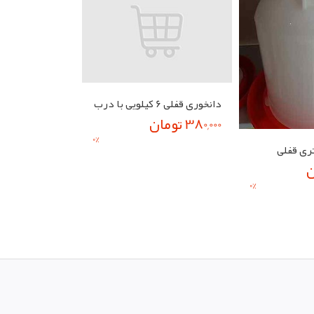
دانخوری قفلی 6 کیلویی با درب
380,000 تومان
0
%
ری قفلی
0
%