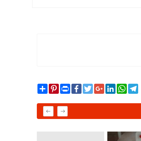
Share
Pinterest
Print
Facebook
Twitter
Google+
LinkedIn
WhatsA
T