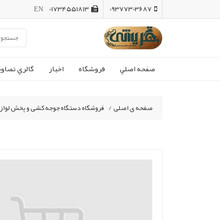
EN
01734551813
09377303687
صفحه اصلي
فروشگاه
اخبار
گالري تصاوي
صفحه ی اصلی
/
فروشگاه دستگاه جوجه کشی و پخش لواز