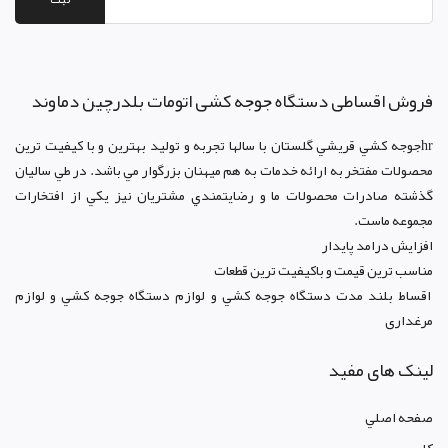
فروش اقساطی دستگاه جوجه کشی اتومات بلدرچین دماوند
hrجوجه کشي قريشي گلستان با سالها تجربه و توليد بهترين و با کيفيت ترين
محصولات مفتخر به ارائه خدمات به هم ميهنان بزرگوار مي باشد. در طي ساليان
گذشته صادرات محصولات ما و رضايتمندي مشتريان نيز يکي از افتخارات
مجموعه ماست.
افزايش درامد پايدار
مناسب ترين قيمت و باکيفيت ترين قطعات
اقساط بلند مدت دستگاه جوجه کشي و لوازم دستگاه جوجه کشي و لوازم
مرغداری
لینک های مفید
صفحه اصلي