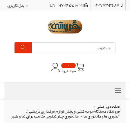
09377303687
01734551813
EN
پنل کاربري
0
سبد خرید
صفحه ی اصلی
/
فروشگاه دستگاه جوجه کشی و پخش لوازم مرغداری قریشی
/
آبخوری ها و دانخوری ها
/
دانخوری چهار کیلویی مناسب برای تمام طیور