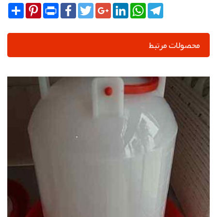
Share
Pinterest
Print
Facebook
Twitter
Google+
LinkedIn
WhatsApp
Telegram
محصولات مرتبط