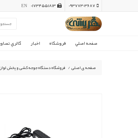
EN
01734551813
09377303687
صفحه اصلي
فروشگاه
اخبار
گالري تصاوي
صفحه ی اصلی
/
فروشگاه دستگاه جوجه کشی و پخش لواز