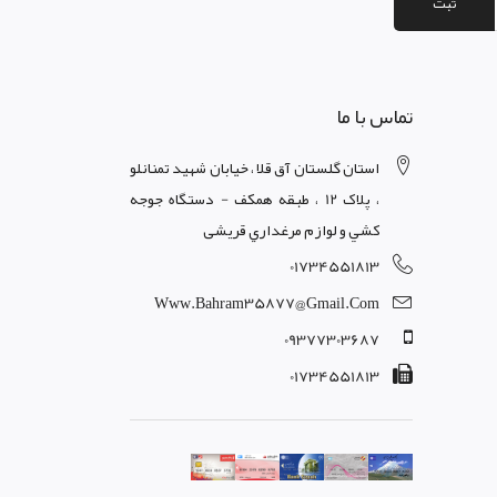
ثبت
تماس با ما
استان گلستان آق قلا ، خيابان شهيد تمنانلو
، پلاک 12 ، طبقه همکف - دستگاه جوجه
کشي و لوازم مرغداري قریشی
01734551813
Www.bahram35877@gmail.com
09377303687
01734551813