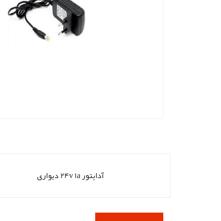
آداپتور 24v 1a دیواری