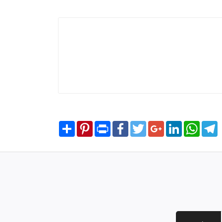
Share
Pinterest
Print
Facebook
Twitter
Google+
LinkedIn
WhatsA
T