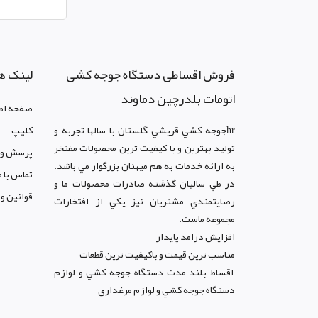
فروش اقساطی دستگاه جوجه کشی
لینک ه
اتومات بلدرچین دماوند
صفحه اص
hrجوجه کشي قريشي گلستان با سالها تجربه و
کليپ
توليد بهترين و با کيفيت ترين محصولات مفتخر
پرسش و 
به ارائه خدمات به هم ميهنان بزرگوار مي باشد.
تماس با م
در طي ساليان گذشته صادرات محصولات ما و
قوانين و
رضايتمندي مشتريان نيز يکي از افتخارات
مجموعه ماست.
افزايش درامد پايدار
مناسب ترين قيمت و باکيفيت ترين قطعات
اقساط بلند مدت دستگاه جوجه کشي و لوازم
دستگاه جوجه کشي و لوازم مرغداری