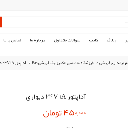
ر
وبلاگ
کليپ
سوالات متداول
درباره ما
تماس با ما
م مرغداری قریشی
/
فروشگاه تخصصی الکترونیک قریشی Bas
/
آداپتور 24V 1A دیواری
آداپتور 24V 1A دیواری
450,000 تومان