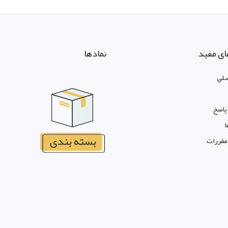
ای مفید
نمادها
لي
پاسخ
ا
 مقررات