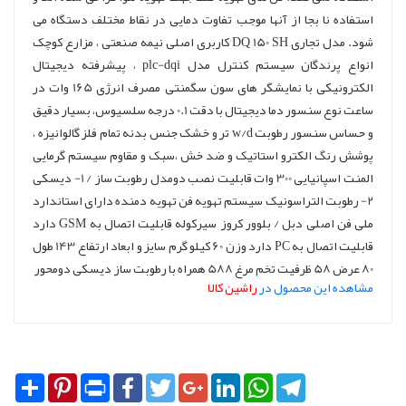
استفاده نا بجا از آنها موجب تفاوت دمایی در نقاط مختلف دستگاه می
شود. مدل تجاری DQ 150 SH کاربری اصلی نیمه صنعتی ، مزارع کوچک
انواع پرندگان سیستم کنترل مدل plc-dqi ، پیشرفته دیجیتال
الکترونیکی با نمایشگر های سون سگمنتی مصرف انرژی 165 وات در
ساعت نوع سنسور دما دیجیتال با دقت 0.1 درجه سلسیوس، بسیار دقیق
و حساس سنسور رطوبت w/d تر و خشک جنس بدنه تمام فلز گالوانیزه ،
پوشش رنگ الکترو استاتیک و ضد خش ،سبک و مقاوم سیستم گرمایی
المنت اسپانیایی 300 وات قابلیت نصب دومدل رطوبت ساز / 1- دیسکی
2- رطوبت التراسونیک سیستم تهویه فن تهویه دمنده دارای استاندارد
ملی فن اصلی دبل / بلوور کروز سیرکوله قابلیت اتصال به GSM دارد
قابلیت اتصال به PC دارد وزن 60 کیلو گرم سایز و ابعاد ارتفاع 143 طول
80 عرض 58 ظرفیت تخم مرغ 588 همراه با رطوبت ساز دیسکی دومحور
مشاهده این محصول در
راشین کالا
Share
Pinterest
Print
Facebook
Twitter
Google+
LinkedIn
WhatsApp
Telegram