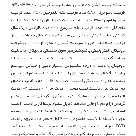
دستگاه جوجه کشی 588 تایی تمام اتومات قریشی ۰۹۳۷۷۳۰۳۶۸۷
ظرفیت تخم مرغ : 588 عدد ظرفیت تخم بلدرچین : 1350 عدد ظرفیت
تخم بوقلمون : 350 عدد ظرفیت تخم کبک و قرقاول : 896 عدد ظرفیت
تخم غاز : 200 عدد ظرفیت تخم شترمرغ : 32 عدد گارانتی : یک سال
گارانتی طلایی شرکتی و کتبی بی قید و شرط / 5 سال خدمات پس از
فروش مشخصات فنی : سیستم کنترل : مدل plc-dqi ، پیشرفته
دیجیتال الکترونیکی با نمایشگر‌های سون سگمنتی دیجیتال ، با قابلیت
موبایل کنترل ( جی اس ام ) بدون نیاز به اینترنت سیستم دما :
دیجیتال با دقت 0.1 درجه سلسیوس، بسیار دقیق و حساس سیستم
رطوبت : w/d‌تر و خشک / مه پاش ( اولتراسونیک ) سیستم تهویه : فن
تهویه تابلویی / بلبرینگی قابلیت اتصال به GSM : دارد قابلیت اتصال
به رطوبت ساز : قابلیت نصب دومدل رطوبت ساز / 1- دیسکی 2- رطوبت
التراسونیک چرخش : اتوماتیک ، دو حالته ( اول : گردش نامحسوس ،دوم
گردش آرام 1rpm و قابل مشاهده) قابل تنظیم توسط کاربر المنت : المنت
اسپانیایی 300 وات ستر : دارد - اتوماتیک - 7 طبقه راک هر راک دو شانه
هچر : 7 طبقه با 7 سبد مخصوص 30*60 لوازم همراه : دفترچه راهنما،
DVD آموزشی ، 7 سبد هچر ، 14 عدد شانه مرغ ،اردک ، بدنه دستگاه :
محکم و مقاوم / تمام فلز گالوانیزه / پوشش رنگ الکترو استاتیک و ضد