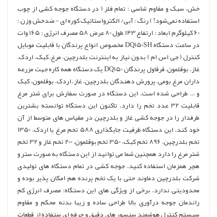
خش، سبک و مقاوم شاسی : تمام فلز ( در دستگاه جوجه کشی از چوب
استفاده نمی‌شود! ) رنگ : آبی/ الکترواستاتیک کوره ای - ضدخش وزن :
60 کیلوگرم ابعاد : ارتفاع 143 طول 80 عرض 58 مصرف انرژی : 165 وات
در ساعت دستگاه DQ150SH مخصوص انواع پرندگان با قابلیت موبایل
کنترل ( جی اس ام ) بدون نیاز به اینترنت بلدرچین، مرغ، کبک، اردک،
غاز، بوقلمون، قرقاول پرندگان DQ150 یک دستگاه همه کاره جهت مزرعه
داران مرغ بومی، پرورش دهندگان بلدرچین، غاز، اردک، بوقلمون، کبک
و … طراحی شده است. این دستگاه در صورت سفارش برای شتر مرغ
قابلیت 32 عدد تخم را دارد. تاکنون این دستگاه توانسته بشترین
طرفدار را در جوجه کشی غاز و بلدرچین در مقیاس های متوسط از آن
خود کند. این دستگاه ظرفیت جایگذاری 588 تخم مرغ یا اردک، 1350
تخم بلدرچین، 896 تخم کبک، 350 تخم بوقلمون، 200 تخم غاز و 32 تخم
شتر مرغ را دارد همچنین شما می توانید از این دستگاه به صورت ستر و
هچر همزمان استفاده کنید. جوجه کشی در تمام دستگاه های تولیدی
شرکت بلدرچین دماوند حتی با یک تخم پرنده هم امکان پذیر بوده و
محدودیتی ندارد. برخی از ویژگی های این دستگاه: مصرف انرژی کم
راندمان جوجه درآوری بالا طراحی ساده و زیبا بدنه محکم و مقاوم
سیستم کنترل هوشمند سنسور های دقیق و حرفه ای ستفاده از قطعات