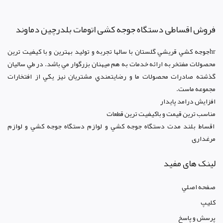
فروش اقساطی دستگاه جوجه کشی اتومات بلدرچین دماوند
hrجوجه کشي قريشي گلستان با سالها تجربه و توليد بهترين و با کيفيت ترين
محصولات مفتخر به ارائه خدمات به هم ميهنان بزرگوار مي باشد. در طي ساليان
گذشته صادرات محصولات ما و رضايتمندي مشتريان نيز يکي از افتخارات
مجموعه ماست.
افزايش درامد پايدار
مناسب ترين قيمت و باکيفيت ترين قطعات
اقساط بلند مدت دستگاه جوجه کشي و لوازم دستگاه جوجه کشي و لوازم
مرغداری
لینک های مفید
صفحه اصلي
کليپ
پرسش و پاسخ