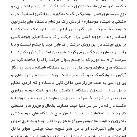
با کیفیت و اصلی قابلیت کنترل دستگاه با گوشی تلفن همراه دارای دو
نوع سیستم چرخش اتوماتیک رنگ بدنه گوره ای و الکترو استاتیک درب
مگنتی با شیشه دوجداره * گردش راک در تمام دستگاه های بلدرچین
دماوند به صورت موتور گیربکس آرام و تمام اتوماتیک است که با
استانداردهای جوجه کشی برای حرکت راک دستگاههای جوجه کشی
برابری میکند در این روش حرکت راک قابل دید با چشم نیست و بالا
رفتن راندمان جوجه کشی می گردد همچنین امکان گردش یکباره و با
سرعت آرام به طوری که با چشم بتوان حرکت راک را ملاحظه کرد در
دستگاه های دماوند وجود دارد. * درب دستگاه شیشه دوجداره ( گاز
آرگون) با نوارگسکت دو مگنته می باشد. توجه : استفاده از درب های یو
پی وی سی به علت قرارگرفتن داخل کابن دستگاه و کم کردن فضای
داخل میزان اکسیژن دستگاه را کاهش داده و باعث جوجه درآوری
ضعیف تر می شود. لذا شرکت بلدرچین دماوند از درب های دوجداره
مگنت دار که در سراسر دنیا جهت مصارف یخچال و فریزر های صنعتی
کاربرد دارد استفاده می نماید. * فن های دستگاه های جوجه کشی
بلدرچین دماوند مخصوص سیرکوله هوای داخلی بوده و به هیچ عنوان
از فن های آشپزخانه ای یا فن های تهویه جهت میکس هوای داخل
استفاده نمی کند. فن های تهویه فقط جهت تهویه هوا طراحی شده اند و