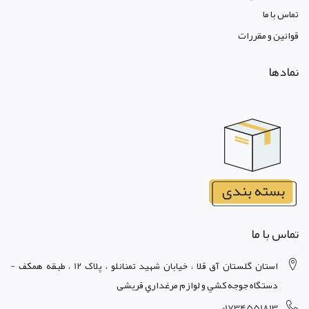
تماس با ما
قوانين و مقررات
نمادها
تماس با ما
استان گلستان آق قلا ، خيابان شهيد تمنانلو ، پلاک 12 ، طبقه همکف -
دستگاه جوجه کشي و لوازم مرغداري قریشی
01734551813