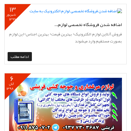
13
شهریور
1399
اضافه شدن فروشگاه تخصصی لوازم...
فروش آنلاین لوازم الکترونیک* بهترین قیمت* بهترین اجناس*این لوازم
بصورت مستقیم وارد میشوند
ادامه مطلب
6
آبان
1398