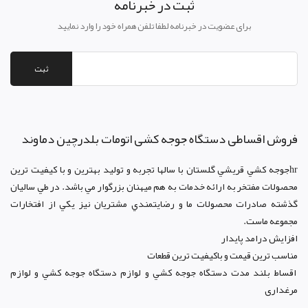
ثبت در خبرنامه
برای عضویت در خبرنامه لطفا تلفن همراه خود را وارد نمایید
ثبت
فروش اقساطی دستگاه جوجه کشی اتومات بلدرچین دماوند
hrجوجه کشي قريشي گلستان با سالها تجربه و توليد بهترين و با کيفيت ترين
محصولات مفتخر به ارائه خدمات به هم ميهنان بزرگوار مي باشد. در طي ساليان
گذشته صادرات محصولات ما و رضايتمندي مشتريان نيز يکي از افتخارات
مجموعه ماست.
افزايش درامد پايدار
مناسب ترين قيمت و باکيفيت ترين قطعات
اقساط بلند مدت دستگاه جوجه کشي و لوازم دستگاه جوجه کشي و لوازم
مرغداری