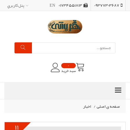
09377303687
01734551813
EN
پنل کاربري
0
سبد خرید
صفحه ی اصلی
/
اخبار
11