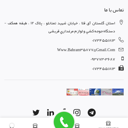
تماس با ما
استان گلستان آق قلا ، خيابان شهيد تمنانلو ، پلاک 12 ، طبقه همکف -
دستگاه جوجه کشي و لوازم مرغداري قریشی
01734551813
Www.bahram35877@gmail.com
09377303687
01734551813