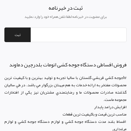
ثبت در خبرنامه
برای عضویت در خبرنامه لطفا تلفن همراه خود را وارد نمایید
ثبت
فروش اقساطی دستگاه جوجه کشی اتومات بلدرچین دماوند
hrجوجه کشي قريشي گلستان با سالها تجربه و توليد بهترين و با کيفيت ترين
محصولات مفتخر به ارائه خدمات به هم ميهنان بزرگوار مي باشد. در طي ساليان
گذشته صادرات محصولات ما و رضايتمندي مشتريان نيز يکي از افتخارات
مجموعه ماست.
افزايش درامد پايدار
مناسب ترين قيمت و باکيفيت ترين قطعات
اقساط بلند مدت دستگاه جوجه کشي و لوازم دستگاه جوجه کشي و لوازم
مرغداری