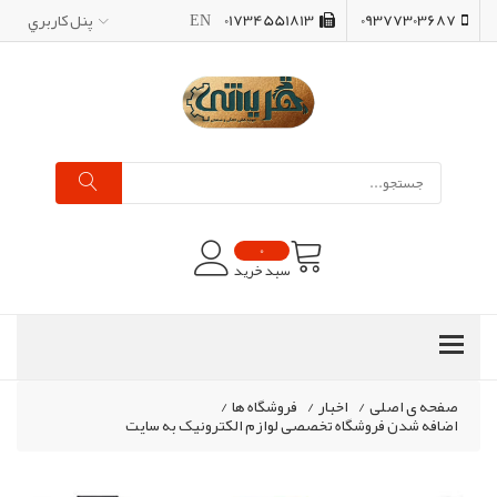
09377303687
01734551813
EN
پنل کاربري
0
سبد خرید
صفحه ی اصلی
/
اخبار
/
فروشگاه ها
/
اضافه شدن فروشگاه تخصصی لوازم الکترونیک به سایت