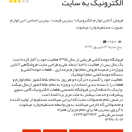
الکترونیک به سایت
فروش آنلاین لوازم الکترونیک* بهترین قیمت* بهترین اجناس*این لوازم
بصورت مستقیم وارد میشوند
0
2957
پنج شنبه 13 شهریور 1399
فروشگاه جوجه کشی قریشی از سال 1395 فعالیت خود را آغاز کرده است
یک سال پس از فعالیت با اخذ اینماد ملی و طراحی سایت فروشگاهی آنلاین
و ویژه در ضمینه فروش تمام لوازم مرغداری .. قطعات جوجه کشی و
دستگاه جوجه کشی تمام اتوماتیک
.فعالیت خود را گسترده تر کرده و هر روز به تمام نقاط کشور تمام لوازم و
قطعات را با بسته بندی استاندارد و ویژه به تمام نقاط کشور ارسال میکند
.و اینک با اضافه کردن فروشگاه تخصصی قطعات الکترونیک گامی بسوی
پیشرفت و خدمت بیشتر به ملت عزیز برداشته است
در ضمن تمام محصولات سایت که ایرانی میباشند مستقیم از تولید کننده
و محصولاتی که خارجی میباشند بدون واسطه مستقیم وارد میشوند.
با آرزوی بهترین ها برای تمام عزیزان همراه
مهندس قریشی 01734531964
1399/06/12