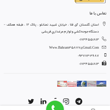
تماس با ما
استان گلستان آق قلا ، خيابان شهيد تمنانلو ، پلاک 12 ، طبقه همکف -
دستگاه جوجه کشي و لوازم مرغداري قریشی
01734551813
Www.bahram35877@gmail.com
09377303687
01734551813