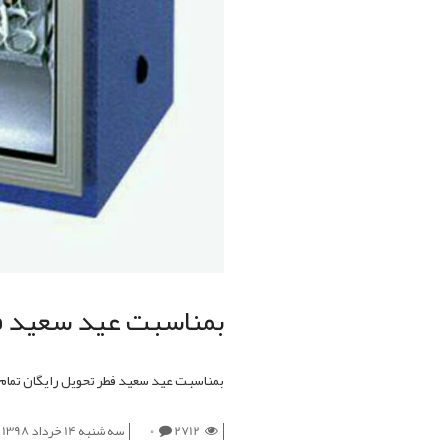
بمناسبت عید سعید فط
بمناسبت عید سعید فطر تحویل رایگان تما
2712
0
سه شنبه 14 خرداد 1398