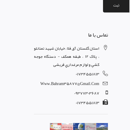
ثبت
تماس با ما
استان گلستان آق قلا ، خيابان شهيد تمنانلو
، پلاک 12 ، طبقه همکف - دستگاه جوجه
کشي و لوازم مرغداري قریشی
01734551813
Www.bahram35877@gmail.com
09377303687
01734551813