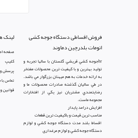
فروش اقساطی دستگاه جوجه کشی
لینک ه
اتومات بلدرچین دماوند
صفحه اص
hrجوجه کشي قريشي گلستان با سالها تجربه و
کليپ
توليد بهترين و با کيفيت ترين محصولات مفتخر
پرسش و 
به ارائه خدمات به هم ميهنان بزرگوار مي باشد.
تماس با م
در طي ساليان گذشته صادرات محصولات ما و
قوانين و
رضايتمندي مشتريان نيز يکي از افتخارات
مجموعه ماست.
افزايش درامد پايدار
مناسب ترين قيمت و باکيفيت ترين قطعات
اقساط بلند مدت دستگاه جوجه کشي و لوازم
دستگاه جوجه کشي و لوازم مرغداری