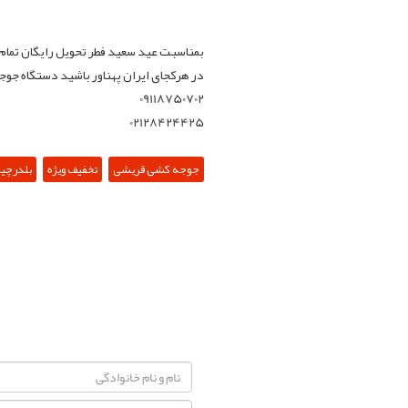
بمناسبت عید سعید فطر تحویل رایگان تما
در هرکجای ایران پهناور باشید دستگاه جوج
09118750702
02128424425
جوجه کشی قریشی
تخفیف ویژه
بلدرچین