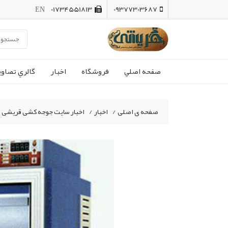
EN
01734551813
09377303687
صفحه اصلي
فروشگاه
اخبار
گالري تصاوي
صفحه ی اصلی
/
اخبار
/
اخبار سایت جوجه کشی قریشی
/