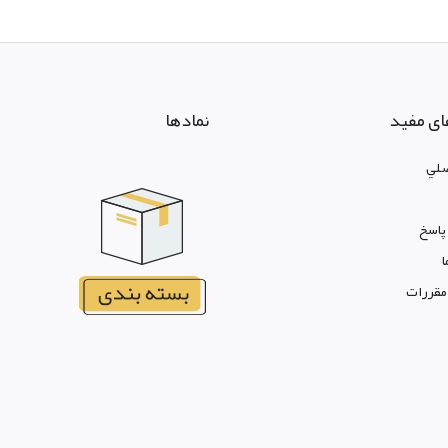
ای مفید
نمادها
لي
پاسخ
ا
 مقررات