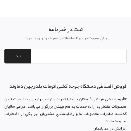
ثبت در خبرنامه
برای عضویت در خبرنامه لطفا تلفن همراه خود را وارد نمایید
ثبت
فروش اقساطی دستگاه جوجه کشی اتومات بلدرچین دماوند
hrجوجه کشي قريشي گلستان با سالها تجربه و توليد بهترين و با کيفيت ترين
محصولات مفتخر به ارائه خدمات به هم ميهنان بزرگوار مي باشد. در طي ساليان
گذشته صادرات محصولات ما و رضايتمندي مشتريان نيز يکي از افتخارات
مجموعه ماست.
افزايش درامد پايدار