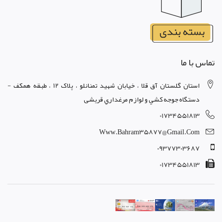
تماس با ما
استان گلستان آق قلا ، خيابان شهيد تمنانلو ، پلاک 12 ، طبقه همکف -
دستگاه جوجه کشي و لوازم مرغداري قریشی
01734551813
Www.bahram35877@gmail.com
09377303687
01734551813