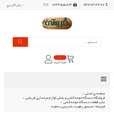
09377303687
01734551813
EN
پنل کاربري
0
سبد خرید
صفحه ی اصلی
/
فروشگاه دستگاه جوجه کشی و پخش لوازم مرغداری قریشی
/
سایر قطعات دستگاه جوجه کشی
/
فیتیله/ سنسور رطوبت بلدرچین دماوند