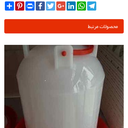
Share
Pinterest
Print
Facebook
Twitter
Google+
LinkedIn
WhatsApp
Telegram
محصولات مرتبط