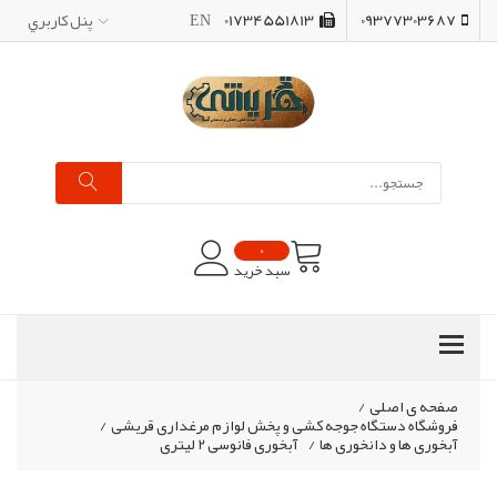
09377303687
01734551813
EN
پنل کاربري
0
سبد خرید
صفحه ی اصلی
/
فروشگاه دستگاه جوجه کشی و پخش لوازم مرغداری قریشی
/
آبخوری ها و دانخوری ها
/
آبخوری فانوسی 2 لیتری