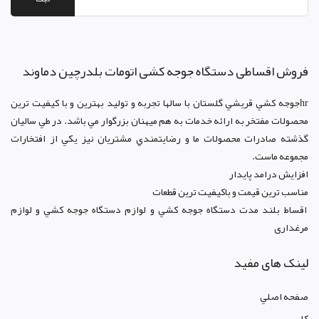
فروش اقساطی دستگاه جوجه کشی اتومات بلدرچین دماوند
hrجوجه کشي قريشي گلستان با سالها تجربه و توليد بهترين و با کيفيت ترين
محصولات مفتخر به ارائه خدمات به هم ميهنان بزرگوار مي باشد. در طي ساليان
گذشته صادرات محصولات ما و رضايتمندي مشتريان نيز يکي از افتخارات
مجموعه ماست.
افزايش درامد پايدار
مناسب ترين قيمت و باکيفيت ترين قطعات
اقساط بلند مدت دستگاه جوجه کشي و لوازم دستگاه جوجه کشي و لوازم
مرغداری
لینک های مفید
صفحه اصلي
کليپ