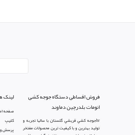
فروش اقساطی دستگاه جوجه کشی
لینک ه
اتومات بلدرچین دماوند
صفحه اص
hrجوجه کشي قريشي گلستان با سالها تجربه و
کليپ
توليد بهترين و با کيفيت ترين محصولات مفتخر
پرسش و 