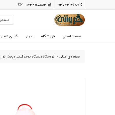
EN
01734551813
09377303687
صفحه اصلي
فروشگاه
اخبار
گالري تصاوي
صفحه ی اصلی
/
فروشگاه دستگاه جوجه کشی و پخش لواز