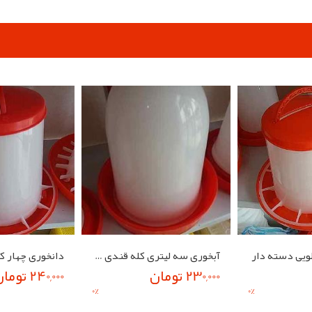
ویی دسته دار
آبخوری سه لیتری کله قندی جوجه
230,000 تومان
240,000 تومان
0
%
0
%