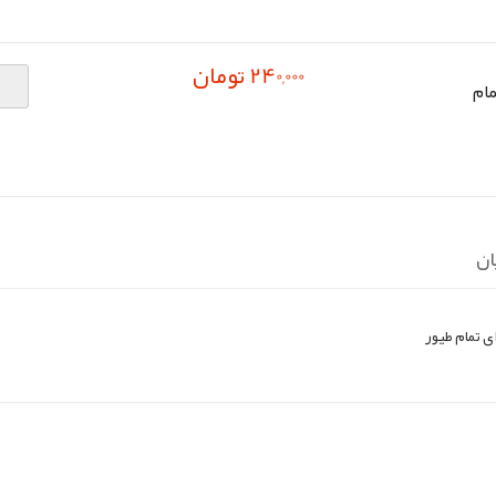
240,000 تومان
ام
ان
 تمام طیور
pp
elegram