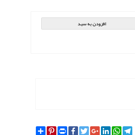
افزودن به سبد
Share
Pinterest
Print
Facebook
Twitter
Google+
LinkedIn
WhatsA
T