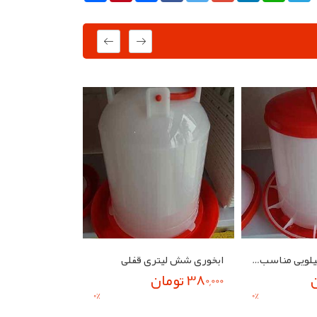
دانخوری چهار کیلویی مناسب برای تمام طیور
ابخوری شش لیتری قفلی
380,000 تومان
380,000 تومان
0
%
0
%