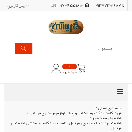
09377303687
01734551813
EN
پنل کاربري
0
سبد خرید
صفحه ی اصلی
/
فروشگاه دستگاه جوجه کشی و پخش لوازم مرغداری قریشی
/
شانه ها و سبد هچر
/
شانه تخم کبک 64 عددی و قرقاول مناسب دستگاه جوجه کشی شانه تخم
قرقاول