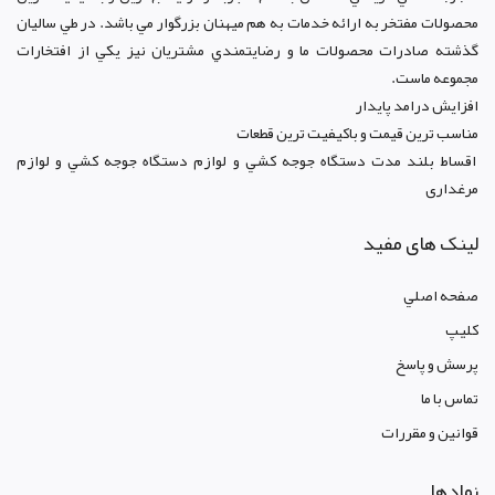
محصولات مفتخر به ارائه خدمات به هم ميهنان بزرگوار مي باشد. در طي ساليان
گذشته صادرات محصولات ما و رضايتمندي مشتريان نيز يکي از افتخارات
مجموعه ماست.
افزايش درامد پايدار
مناسب ترين قيمت و باکيفيت ترين قطعات
اقساط بلند مدت دستگاه جوجه کشي و لوازم دستگاه جوجه کشي و لوازم
مرغداری
لینک های مفید
صفحه اصلي
کليپ
پرسش و پاسخ
تماس با ما
قوانين و مقررات
نمادها