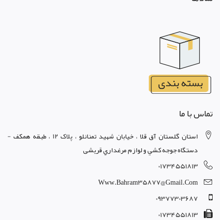
تماس با ما
استان گلستان آق قلا ، خيابان شهيد تمنانلو ، پلاک 12 ، طبقه همکف -
دستگاه جوجه کشي و لوازم مرغداري قریشی
01734551813
Www.bahram35877@gmail.com
09377303687
01734551813