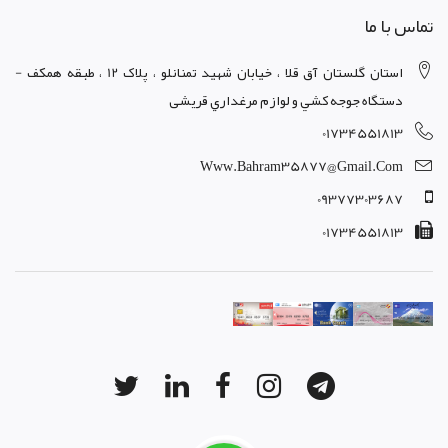
تماس با ما
استان گلستان آق قلا ، خيابان شهيد تمنانلو ، پلاک 12 ، طبقه همکف -
دستگاه جوجه کشي و لوازم مرغداري قریشی
01734551813
Www.bahram35877@gmail.com
09377303687
01734551813