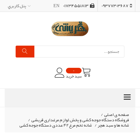
09377303687
01734551813
EN
پنل کاربري
0
سبد خرید
صفحه ی اصلی
/
فروشگاه دستگاه جوجه کشی و پخش لوازم مرغداری قریشی
/
شانه ها و سبد هچر
/
شانه تخم مرغ 42 عددی دستگاه جوجه کشی