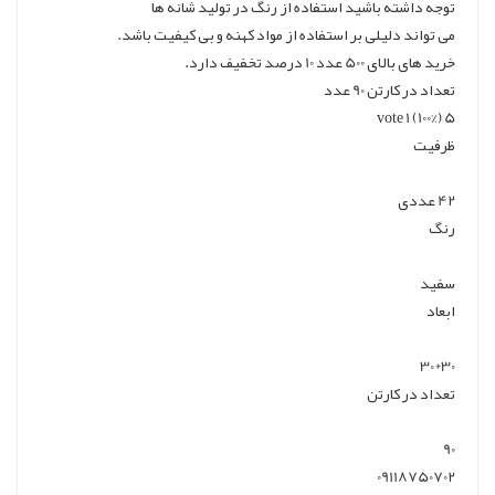
توجه داشته باشید استفاده از رنگ در تولید شانه ها
می تواند دلیلی بر استفاده از مواد کهنه و بی کیفیت باشد.
خرید های بالای 500 عدد 10 درصد تخفیف دارد.
تعداد در کارتن 90 عدد
5 (100%) 1 vote
ظرفیت
42 عددی
رنگ
سفید
ابعاد
30*30
تعداد در کارتن
90
09118750702