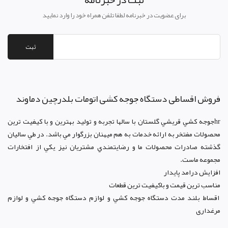
برای عضویت در خبرنامه لطفا تلفن همراه خود را وارد نمایید
ثبت
فروش اقساطی دستگاه جوجه کشی اتومات بلدرچین دماوند
hrجوجه کشي قريشي گلستان با سالها تجربه و توليد بهترين و با کيفيت ترين
محصولات مفتخر به ارائه خدمات به هم ميهنان بزرگوار مي باشد. در طي ساليان
گذشته صادرات محصولات ما و رضايتمندي مشتريان نيز يکي از افتخارات
مجموعه ماست.
افزايش درامد پايدار
مناسب ترين قيمت و باکيفيت ترين قطعات
اقساط بلند مدت دستگاه جوجه کشي و لوازم دستگاه جوجه کشي و لوازم
مرغداری