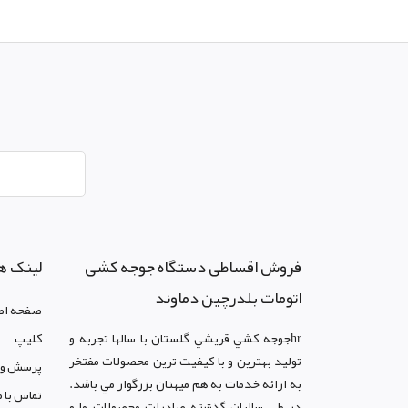
فروش اقساطی دستگاه جوجه کشی
لینک ه
اتومات بلدرچین دماوند
صفحه اص
hrجوجه کشي قريشي گلستان با سالها تجربه و
کليپ
توليد بهترين و با کيفيت ترين محصولات مفتخر
پرسش و 
به ارائه خدمات به هم ميهنان بزرگوار مي باشد.
تماس با م
در طي ساليان گذشته صادرات محصولات ما و