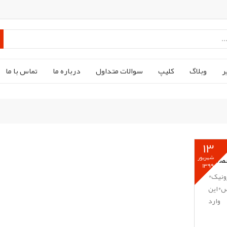
ر
وبلاگ
کليپ
سوالات متداول
درباره ما
تماس با ما
13
ا
ضافه شدن فروشگاه تخصصی لوازم...
شهریور
1399
ونیک*
س*این
وارد