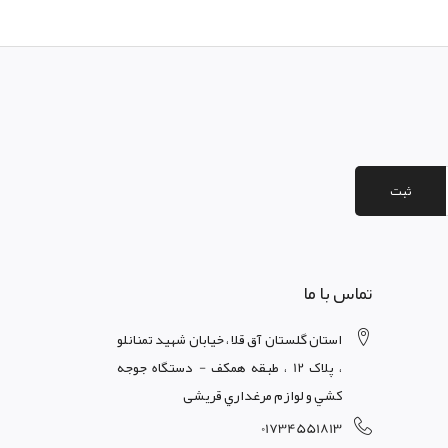
ثبت
تماس با ما
استان گلستان آق قلا ، خيابان شهيد تمنانلو
، پلاک 12 ، طبقه همکف - دستگاه جوجه
کشي و لوازم مرغداري قریشی
01734551813